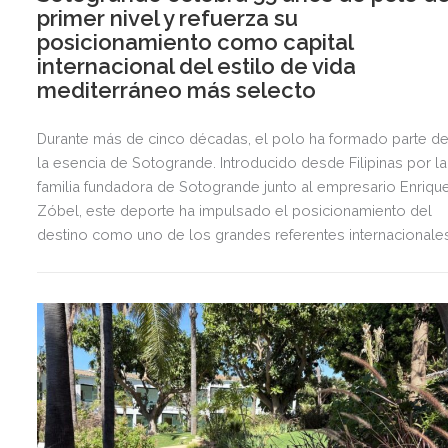
primer nivel y refuerza su
posicionamiento como capital
internacional del estilo de vida
mediterráneo más selecto
Durante más de cinco décadas, el polo ha formado parte d
la esencia de Sotogrande. Introducido desde Filipinas por la
familia fundadora de Sotogrande junto al empresario Enriqu
Zóbel, este deporte ha impulsado el posicionamiento del
destino como uno de los grandes referentes internacionale
del polo y del estilo de vida mediterráneo, reuniendo cada
verano deporte de élite, tradición, gastronomía y una
exclusiva agenda social.