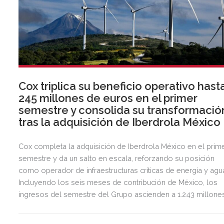
Cox triplica su beneficio operativo hast
245 millones de euros en el primer
semestre y consolida su transformació
tras la adquisición de Iberdrola México
Cox completa la adquisición de Iberdrola México en el prim
semestre y da un salto en escala, reforzando su posición
como operador de infraestructuras críticas de energía y agu
Incluyendo los seis meses de contribución de México, los
ingresos del semestre del Grupo ascienden a 1.243 millone
de euros, 2,5 veces más que en el mismo periodo del año
anterior.