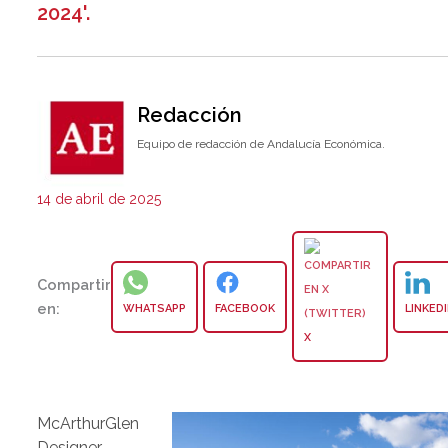
2024'.
Redacción
Equipo de redacción de Andalucía Económica.
14 de abril de 2025
Compartir
en:
WHATSAPP
FACEBOOK
LINKED
X
McArthurGlen
Designer