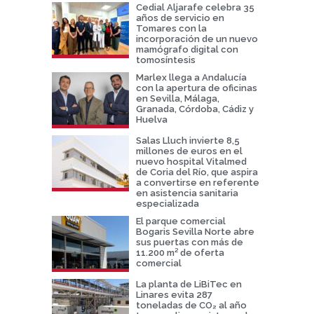
Cedial Aljarafe celebra 35
años de servicio en
Tomares con la
incorporación de un nuevo
mamógrafo digital con
tomosíntesis
Marlex llega a Andalucía
con la apertura de oficinas
en Sevilla, Málaga,
Granada, Córdoba, Cádiz y
Huelva
Salas Lluch invierte 8,5
millones de euros en el
nuevo hospital Vitalmed
de Coria del Río, que aspira
a convertirse en referente
en asistencia sanitaria
especializada
El parque comercial
Bogaris Sevilla Norte abre
sus puertas con más de
11.200 m² de oferta
comercial
La planta de LiBiTec en
Linares evita 287
toneladas de CO₂ al año