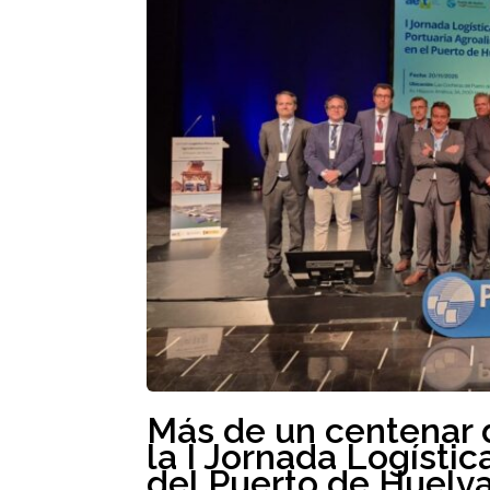
Más de un centenar d
la I Jornada Logísti
del Puerto de Huelv