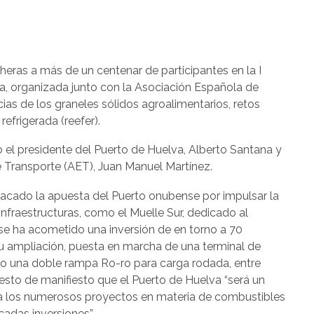
eras a más de un centenar de participantes en la I
ia, organizada junto con la Asociación Española de
ias de los graneles sólidos agroalimentarios, retos
refrigerada (reefer).
do el presidente del Puerto de Huelva, Alberto Santana y
e Transporte (AET), Juan Manuel Martínez.
tacado la apuesta del Puerto onubense por impulsar la
nfraestructuras, como el Muelle Sur, dedicado al
e ha acometido una inversión de en torno a 70
su ampliación, puesta en marcha de una terminal de
omo una doble rampa Ro-ro para carga rodada, entre
sto de manifiesto que el Puerto de Huelva “será un
o a los numerosos proyectos en materia de combustibles
cadas inversiones”.