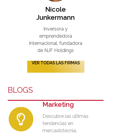
Nicole
Junkermann​
Inversora y
emprendedora
internacional, fundadora
de NJF Holdings
VER TODAS LAS FIRMAS
BLOGS
Marketing
Descubre las últimas
tendencias en
mercadotecnia.