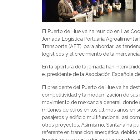
El Puerto de Huelva ha reunido en Las Coch
Jornada Logística Portuaria Agroalimentar
Transporte (AET), para abordar las tendenc
logísticos y el crecimiento de la mercancía 
En la apertura de la jornada han interveni
el presidente de la Asociación Española d
El presidente del Puerto de Huelva ha des
competitividad y la modernización de sus i
movimiento de mercancía general, donde s
millones de euros en los últimos años en 
pasajeros y edificio multifuncional, así c
otros proyectos. Asimismo, Santana ha pue
referente en transición energética, debid
limpios que se van a desarrollar, con desta