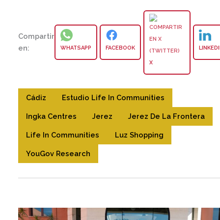
Compartir
en:
WHATSAPP
FACEBOOK
LINKED
X
Cádiz
Estudio Life In Communities
Ingka Centres
Jerez
Jerez De La Frontera
Life In Communities
Luz Shopping
YouGov Research