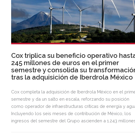
Cox triplica su beneficio operativo hast
245 millones de euros en el primer
semestre y consolida su transformació
tras la adquisición de Iberdrola México
Cox completa la adquisición de Iberdrola México en el prim
semestre y da un salto en escala, reforzando su posición
como operador de infraestructuras críticas de energía y agu
Incluyendo los seis meses de contribución de México, los
ingresos del semestre del Grupo ascienden a 1.243 millone
de euros, 2,5 veces más que en el mismo periodo del año