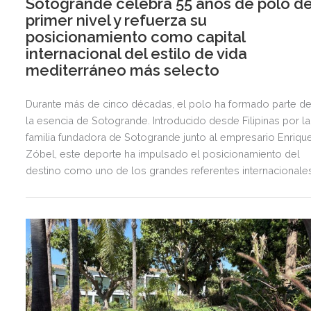
Sotogrande celebra 55 años de polo d
primer nivel y refuerza su
posicionamiento como capital
internacional del estilo de vida
mediterráneo más selecto
Durante más de cinco décadas, el polo ha formado parte d
la esencia de Sotogrande. Introducido desde Filipinas por la
familia fundadora de Sotogrande junto al empresario Enriqu
Zóbel, este deporte ha impulsado el posicionamiento del
destino como uno de los grandes referentes internacionale
del polo y del estilo de vida mediterráneo, reuniendo cada
verano deporte de élite, tradición, gastronomía y una
exclusiva agenda social.