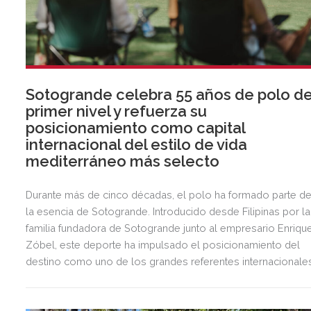
Sotogrande celebra 55 años de polo d
primer nivel y refuerza su
posicionamiento como capital
internacional del estilo de vida
mediterráneo más selecto
Durante más de cinco décadas, el polo ha formado parte d
la esencia de Sotogrande. Introducido desde Filipinas por la
familia fundadora de Sotogrande junto al empresario Enriqu
Zóbel, este deporte ha impulsado el posicionamiento del
destino como uno de los grandes referentes internacionale
del polo y del estilo de vida mediterráneo, reuniendo cada
verano deporte de élite, tradición, gastronomía y una