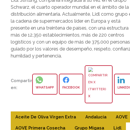
Lidl Stiftung, compañía integrada a su vez en el Grupo
Schwarz, el cuarto operador mundial en el ámbito de la
distribución alimentaria. Actualmente, Lidl como grupo 
la cadena de supermercados líder en Europa y está
presente en una treintena de países, con una estructura
más de 12.350 establecimientos, más de 220 centros
logísticos y con un equipo de más de 375.000 personas
guiado por los valores de desempeño, respeto, confianz
humildad y pertenencia.
Compartir
en:
WHATSAPP
FACEBOOK
LINKED
X
Aceite De Oliva Virgen Extra
Andalucía
AOVE
AOVE Primera Cosecha
Grupo Migasa
Lidl