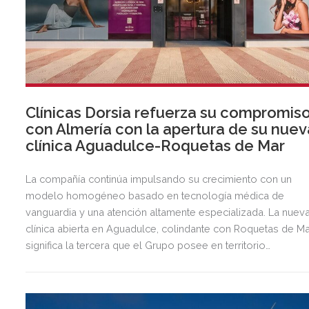
Clínicas Dorsia refuerza su compromis
con Almería con la apertura de su nuev
clínica Aguadulce-Roquetas de Mar
La compañía continúa impulsando su crecimiento con un
modelo homogéneo basado en tecnología médica de
vanguardia y una atención altamente especializada. La nuev
clínica abierta en Aguadulce, colindante con Roquetas de Ma
significa la tercera que el Grupo posee en territorio
almeriense, sumándose a las de Almería ciudad y El Ejido.