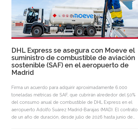
DHL Express se asegura con Moeve el
suministro de combustible de aviación
sostenible (SAF) en el aeropuerto de
Madrid
Firma un acuerdo para adquirir aproximadamente 6.000
toneladas métricas de SAF, que cubrirán alrededor del 50%
del consumo anual de combustible de DHL Express en el
aeropuerto Adolfo Suárez Madrid-Barajas (MAD). El contrato
de un año de duración, desde julio de 2026 hasta junio de
2027, respalda el objetivo de DHL de incrementar el uso de
combustibles de aviación sostenible.