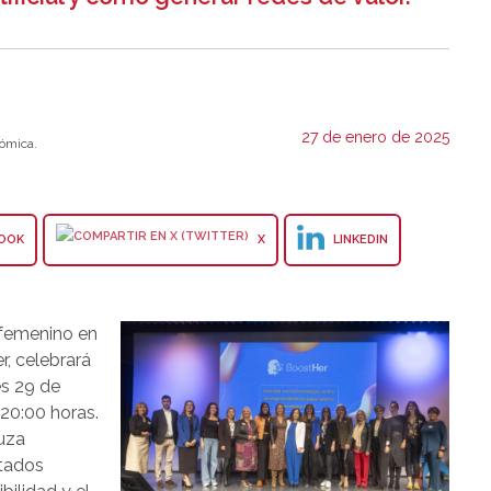
27 de enero de 2025
ómica.
OOK
X
LINKEDIN
 femenino en
r, celebrará
es 29 de
 20:00 horas.
luza
tados