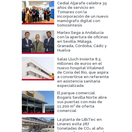
Cedial Aljarafe celebra 35
años de servicio en
Tomares con la
incorporación de un nuevo
mamógrafo digital con
tomosíntesis
Marlex llega a Andalucía
con la apertura de oficinas
en Sevilla, Málaga,
Granada, Córdoba, Cádiz y
Huelva
Salas Lluch invierte 8,5
millones de euros en el
nuevo hospital Vitalmed
de Coria del Río, que aspira
a convertirse en referente
en asistencia sanitaria
especializada
El parque comercial
Bogaris Sevilla Norte abre
sus puertas con más de
11.200 m² de oferta
comercial
La planta de LiBiTec en
Linares evita 287
toneladas de CO₂ al año