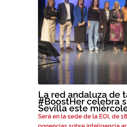
La red andaluza de 
#BoostHer celebra 
Sevilla este miércol
Será en la sede de la EOI, de 1
ponencias sobre inteligencia ar