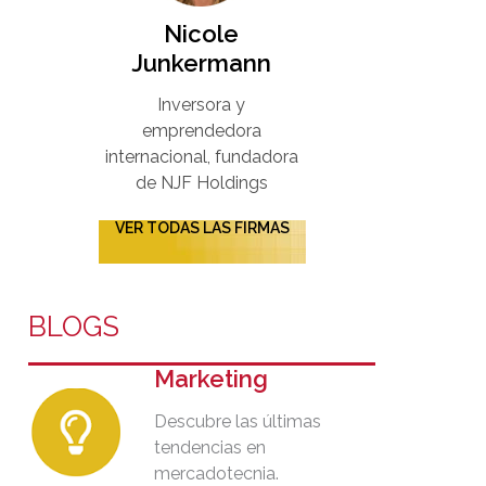
Nicole
Junkermann​
Inversora y
emprendedora
internacional, fundadora
de NJF Holdings
VER TODAS LAS FIRMAS
BLOGS
Marketing
Descubre las últimas
tendencias en
mercadotecnia.