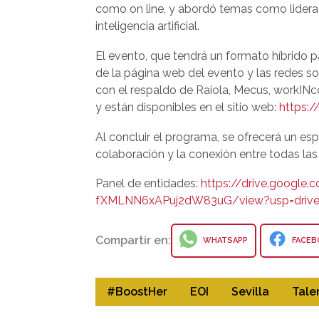
como on line, y abordó temas como lideraz
inteligencia artificial.
El evento, que tendrá un formato híbrido par
de la página web del evento y las redes s
con el respaldo de Raiola, Mecus, workINc
y están disponibles en el sitio web:
https:/
Al concluir el programa, se ofrecerá un e
colaboración y la conexión entre todas las 
Panel de entidades:
https://drive.google
fXMLNN6xAPuj2dW83uG/view?usp=drive_
Compartir en:
WHATSAPP
FACEB
#BoostHer
EOI
Sevilla
Tale