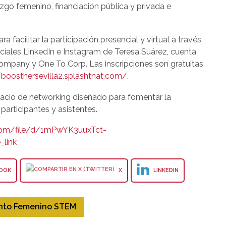
go femenino, financiación pública y privada e
a facilitar la participación presencial y virtual a través
ociales LinkedIn e Instagram de Teresa Suárez, cuenta
ompany y One To Corp. Las inscripciones son gratuitas
/boosthersevilla2.splashthat.com/
.
spacio de networking diseñado para fomentar la
participantes y asistentes.
.com/file/d/1mPwYK3uuxTct-
link
OOK
X
LINKEDIN
nto Femenino STEM