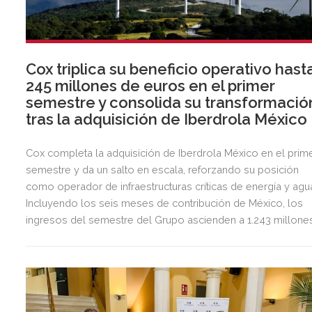
Cox triplica su beneficio operativo hast
245 millones de euros en el primer
semestre y consolida su transformació
tras la adquisición de Iberdrola México
Cox completa la adquisición de Iberdrola México en el prim
semestre y da un salto en escala, reforzando su posición
como operador de infraestructuras críticas de energía y agu
Incluyendo los seis meses de contribución de México, los
ingresos del semestre del Grupo ascienden a 1.243 millone
de euros, 2,5 veces más que en el mismo periodo del año
anterior.