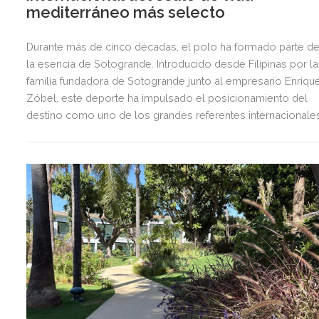
mediterráneo más selecto
Durante más de cinco décadas, el polo ha formado parte d
la esencia de Sotogrande. Introducido desde Filipinas por la
familia fundadora de Sotogrande junto al empresario Enriqu
Zóbel, este deporte ha impulsado el posicionamiento del
destino como uno de los grandes referentes internacionale
del polo y del estilo de vida mediterráneo, reuniendo cada
verano deporte de élite, tradición, gastronomía y una
exclusiva agenda social.