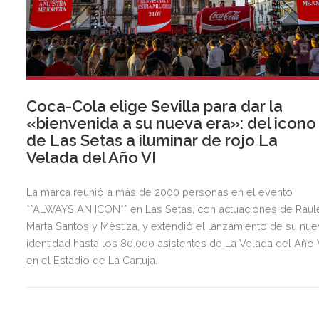
Coca-Cola elige Sevilla para dar la
«bienvenida a su nueva era»: del icono
de Las Setas a iluminar de rojo La
Velada del Año VI
La marca reunió a más de 2000 personas en el evento
**ALWAYS AN ICON** en Las Setas, con actuaciones de Raul
Marta Santos y Mëstiza, y extendió el lanzamiento de su nu
identidad hasta los 80.000 asistentes de La Velada del Año 
en el Estadio de La Cartuja.