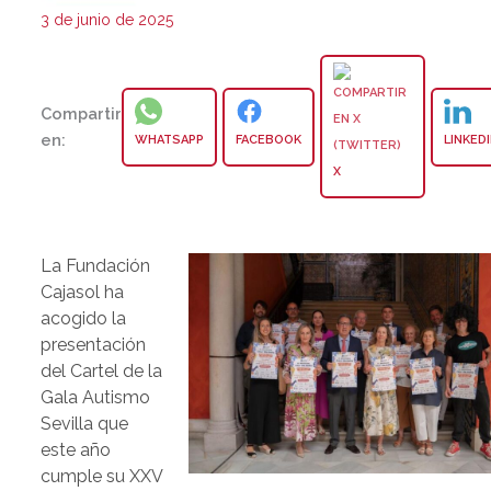
3 de junio de 2025
Compartir
en:
WHATSAPP
FACEBOOK
LINKED
X
La Fundación
Cajasol ha
acogido la
presentación
del Cartel de la
Gala Autismo
Sevilla que
este año
cumple su XXV