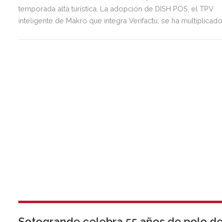
temporada alta turística. La adopción de DISH POS, el TPV
inteligente de Makro que integra Verifactu, se ha multiplicad
por tres, mostrando la preparación del sector ante la
normativa que entrará en vigor en 2027.
Sotogrande celebra 55 años de polo d