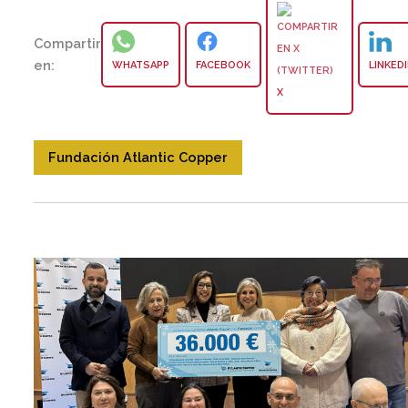
Compartir
en:
WHATSAPP
FACEBOOK
LINKED
X
Fundación Atlantic Copper