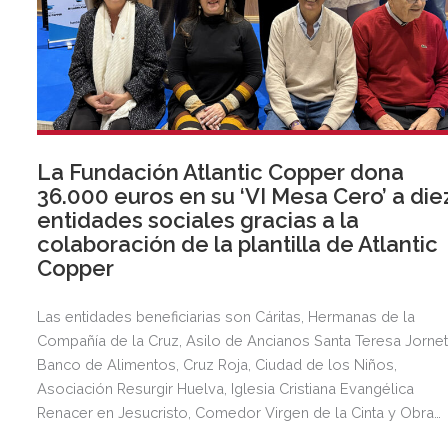
La Fundación Atlantic Copper dona
36.000 euros en su ‘VI Mesa Cero’ a die
entidades sociales gracias a la
colaboración de la plantilla de Atlantic
Copper
Las entidades beneficiarias son Cáritas, Hermanas de la
Compañía de la Cruz, Asilo de Ancianos Santa Teresa Jornet
Banco de Alimentos, Cruz Roja, Ciudad de los Niños,
Asociación Resurgir Huelva, Iglesia Cristiana Evangélica
Renacer en Jesucristo, Comedor Virgen de la Cinta y Obra
Social de la Hermandad de la Victoria.