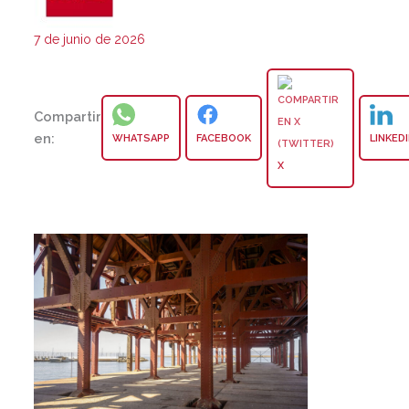
7 de junio de 2026
Compartir
en:
WHATSAPP
FACEBOOK
LINKED
X