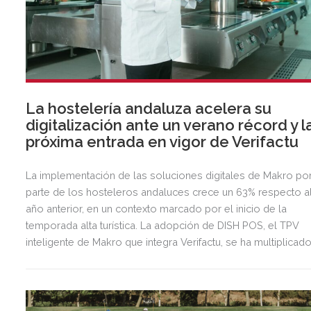
La hostelería andaluza acelera su
digitalización ante un verano récord y l
próxima entrada en vigor de Verifactu
La implementación de las soluciones digitales de Makro po
parte de los hosteleros andaluces crece un 63% respecto a
año anterior, en un contexto marcado por el inicio de la
temporada alta turística. La adopción de DISH POS, el TPV
inteligente de Makro que integra Verifactu, se ha multiplicad
por tres, mostrando la preparación del sector ante la
normativa que entrará en vigor en 2027.