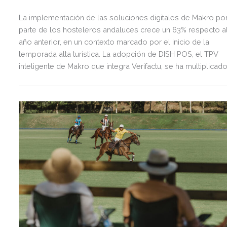
La implementación de las soluciones digitales de Makro po
parte de los hosteleros andaluces crece un 63% respecto a
año anterior, en un contexto marcado por el inicio de la
temporada alta turística. La adopción de DISH POS, el TPV
inteligente de Makro que integra Verifactu, se ha multiplicad
por tres, mostrando la preparación del sector ante la
normativa que entrará en vigor en 2027.