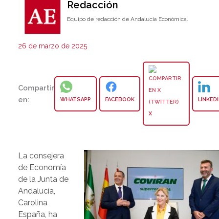
Redacción
Equipo de redacción de Andalucía Económica.
26 de marzo de 2025
Compartir
en:
WHATSAPP
FACEBOOK
LINKED
X
La consejera
de Economía
de la Junta de
Andalucía,
Carolina
España, ha