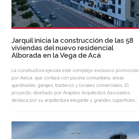
Jarquil inicia la construcción de las 58
viviendas del nuevo residencial
Alborada en la Vega de Acá
La constructora ejecuta este complejo exclusivo promovid
por Aelca, que contará con piscina comunitaria, áreas
ajardinadas, garajes, trasteros y locales comerciales. El
proyecto, diseñado por Arapiles Arquitectos Asociados,
destaca por su arquitectura elegante y grandes superficies
acristaladas pensadas para el bienestar.