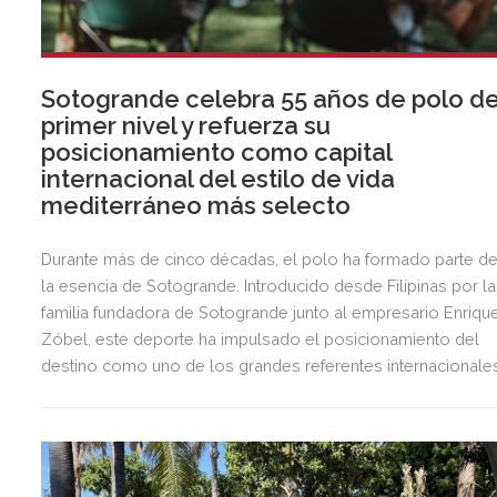
Sotogrande celebra 55 años de polo d
primer nivel y refuerza su
posicionamiento como capital
internacional del estilo de vida
mediterráneo más selecto
Durante más de cinco décadas, el polo ha formado parte d
la esencia de Sotogrande. Introducido desde Filipinas por la
familia fundadora de Sotogrande junto al empresario Enriqu
Zóbel, este deporte ha impulsado el posicionamiento del
destino como uno de los grandes referentes internacionale
del polo y del estilo de vida mediterráneo, reuniendo cada
verano deporte de élite, tradición, gastronomía y una
exclusiva agenda social.