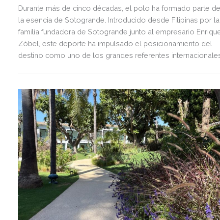
Durante más de cinco décadas, el polo ha formado parte d
la esencia de Sotogrande. Introducido desde Filipinas por la
familia fundadora de Sotogrande junto al empresario Enriqu
Zóbel, este deporte ha impulsado el posicionamiento del
destino como uno de los grandes referentes internacionale
del polo y del estilo de vida mediterráneo, reuniendo cada
verano deporte de élite, tradición, gastronomía y una
exclusiva agenda social.