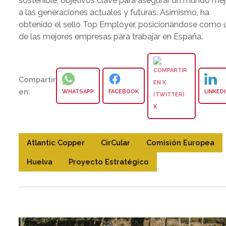
sostenible, objetivos clave para asegurar un mundo mej
a las generaciones actuales y futuras. Asimismo, ha
obtenido el sello Top Employer, posicionándose como 
de las mejores empresas para trabajar en España.
Compartir
en:
WHATSAPP
FACEBOOK
LINKED
X
Atlantic Copper
CirCular
Comisión Europea
Huelva
Proyecto Estratégico