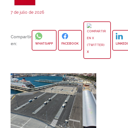
7 de julio de 2026
Compartir
en:
WHATSAPP
FACEBOOK
LINKED
X