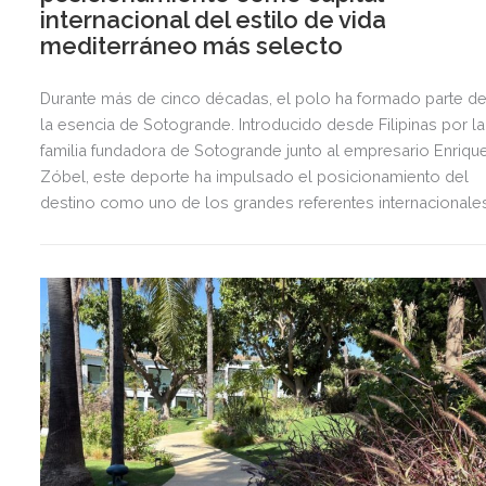
internacional del estilo de vida
mediterráneo más selecto
Durante más de cinco décadas, el polo ha formado parte d
la esencia de Sotogrande. Introducido desde Filipinas por la
familia fundadora de Sotogrande junto al empresario Enriqu
Zóbel, este deporte ha impulsado el posicionamiento del
destino como uno de los grandes referentes internacionale
del polo y del estilo de vida mediterráneo, reuniendo cada
verano deporte de élite, tradición, gastronomía y una
exclusiva agenda social.