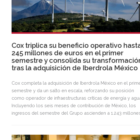
Cox triplica su beneficio operativo hast
245 millones de euros en el primer
semestre y consolida su transformació
tras la adquisición de Iberdrola México
Cox completa la adquisición de Iberdrola México en el prim
semestre y da un salto en escala, reforzando su posición
como operador de infraestructuras críticas de energía y agu
Incluyendo los seis meses de contribución de México, los
ingresos del semestre del Grupo ascienden a 1.243 millone
de euros, 2,5 veces más que en el mismo periodo del año
anterior.