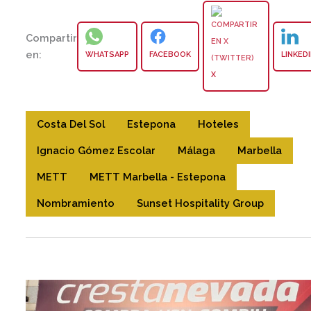
Compartir
en:
WHATSAPP
FACEBOOK
LINKED
X
Costa Del Sol
Estepona
Hoteles
Ignacio Gómez Escolar
Málaga
Marbella
METT
METT Marbella - Estepona
Nombramiento
Sunset Hospitality Group