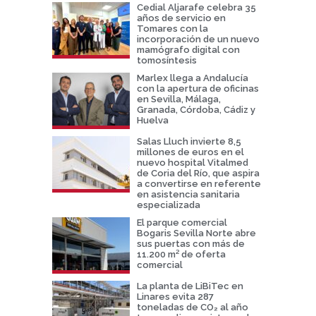
Cedial Aljarafe celebra 35
años de servicio en
Tomares con la
incorporación de un nuevo
mamógrafo digital con
tomosíntesis
Marlex llega a Andalucía
con la apertura de oficinas
en Sevilla, Málaga,
Granada, Córdoba, Cádiz y
Huelva
Salas Lluch invierte 8,5
millones de euros en el
nuevo hospital Vitalmed
de Coria del Río, que aspira
a convertirse en referente
en asistencia sanitaria
especializada
El parque comercial
Bogaris Sevilla Norte abre
sus puertas con más de
11.200 m² de oferta
comercial
La planta de LiBiTec en
Linares evita 287
toneladas de CO₂ al año