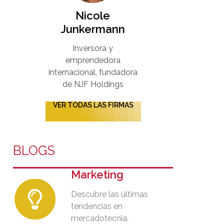
Nicole
Junkermann​
Inversora y
emprendedora
internacional, fundadora
de NJF Holdings
VER TODAS LAS FIRMAS
BLOGS
Marketing
Descubre las últimas
tendencias en
mercadotecnia.