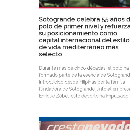
Sotogrande celebra 55 años 
polo de primer nivel y refuerz
su posicionamiento como
capital internacional del estilo
de vida mediterráneo más
selecto
Durante más de cinco décadas, el polo ha
formado parte de la esencia de Sotogrand
Introducido desde Filipinas por la familia
fundadora de Sotogrande junto al empresa
Enrique Zóbel, este deporte ha impulsado 
posicionamiento del destino como uno de
los grandes referentes internacionales del
polo y del estilo de vida mediterráneo,
reuniendo cada verano deporte de élite,