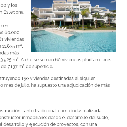
00 y los
en Estepona,
e en
los 60.000
61 viviendas
 11.835 m²,
endas más
13.925 m². A ello se suman 60 viviendas plurifamiliares
 de 7.137 m² de superficie.
truyendo 150 viviendas destinadas al alquiler
do mes de julio, ha supuesto una adjudicación de más
strucción, tanto tradicional como industrializada,
nstructor-inmobiliario: desde el desarrollo del suelo,
el desarrollo y ejecución de proyectos, con una