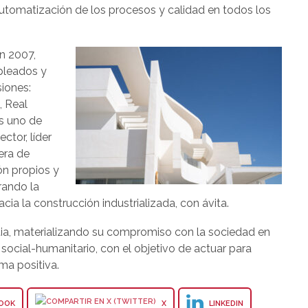
automatización de los procesos y calidad en todos los
n 2007,
pleados y
siones:
, Real
es uno de
ctor, líder
era de
ón propios y
rando la
ia la construcción industrializada, con ávita.
tia, materializando su compromiso con la sociedad en
y social-humanitario, con el objetivo de actuar para
ma positiva.
OOK
X
LINKEDIN