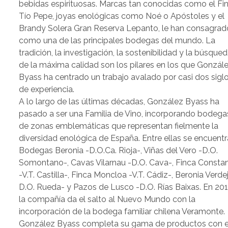
bebidas espirituosas. Marcas tan conocidas como el Fi
Tío Pepe, joyas enológicas como Noé o Apóstoles y el
Brandy Solera Gran Reserva Lepanto, le han consagrad
como una de las principales bodegas del mundo. La
tradición, la investigación, la sostenibilidad y la búsque
de la máxima calidad son los pilares en los que Gonzál
Byass ha centrado un trabajo avalado por casi dos sigl
de experiencia.
A lo largo de las últimas décadas, González Byass ha
pasado a ser una Familia de Vino, incorporando bodega
de zonas emblemáticas que representan fielmente la
diversidad enológica de España. Entre ellas se encuent
Bodegas Beronia -D.O.Ca. Rioja-, Viñas del Vero -D.O.
Somontano-, Cavas Vilarnau -D.O. Cava-, Finca Consta
-V.T. Castilla-, Finca Moncloa -V.T. Cádiz-, Beronia Verde
D.O. Rueda- y Pazos de Lusco -D.O. Rías Baixas. En 201
la compañía da el salto al Nuevo Mundo con la
incorporación de la bodega familiar chilena Veramonte.
González Byass completa su gama de productos con e