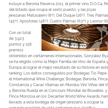
incluye a Beronia Reserva 2011, el primer vino D.O.Ca. Ri
del listado que ocupa el sexto puesto, y las joyas
jerezanas Matusalem (8º), Del Duque (26º), Tres Palma
(45º), Apóstoles (48º), Cuatro Palmas (63º) y Leonor (6
Con un total
de 3.923
puntos y 156
premios
obtenidos en certámenes internacionales, González By
se ha erigido como la Mejor Familia de Vino de España 
Europa al lograr el mejor resultado de su historia en est
ranking. Los éxitos conseguidos por Bodegas Tío Pepe
el International Wine Challenge; Bodegas Beronia, Finca
Constancia y Cavas Vilarnau en Mundus Vini; Viñas del V
y Beronia Rueda en el Concours Mondial de Bruxelles, y
Finca Moncloa en los Decanter World Wine Awards, ha
llevado a esta bodega de origen jerezano a ocupar la
segunda posición de este certamen que clasifica