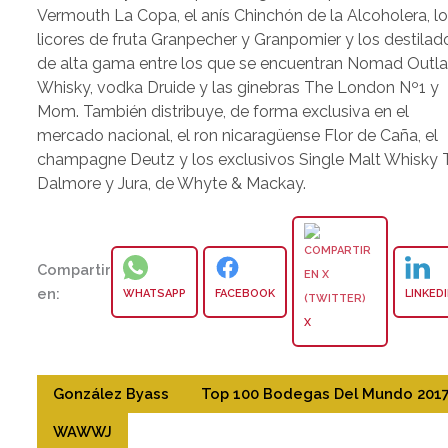
Vermouth La Copa, el anís Chinchón de la Alcoholera, l
licores de fruta Granpecher y Granpomier y los destilad
de alta gama entre los que se encuentran Nomad Outl
Whisky, vodka Druide y las ginebras The London Nº1 y
Mom. También distribuye, de forma exclusiva en el
mercado nacional, el ron nicaragüense Flor de Caña, el
champagne Deutz y los exclusivos Single Malt Whisky 
Dalmore y Jura, de Whyte & Mackay.
Compartir
en:
WHATSAPP
FACEBOOK
LINKED
X
González Byass
Top 100 Bodegas Del Mundo 201
WAWWJ