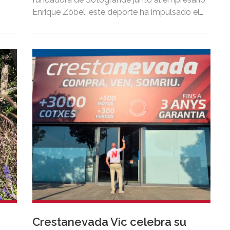
Enrique Zóbel, este deporte ha impulsado el
posicionamiento del destino como uno de
que
los grandes referentes internacionales del
polo y del estilo de vida mediterráneo,
reuniendo cada verano deporte de élite,
tradición, gastronomía y una exclusiva
agenda social.
Crestanevada Vic celebra su