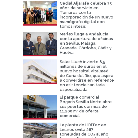
Cedial Aljarafe celebra 35
años de servicio en
Tomares con la
incorporación de un nuevo
mamógrafo digital con
tomosíntesis
Marlex llega a Andalucía
con la apertura de oficinas
en Sevilla, Málaga,
Granada, Córdoba, Cádiz y
Huelva
Salas Lluch invierte 8,5
millones de euros en el
nuevo hospital Vitalmed
de Coria del Río, que aspira
a convertirse en referente
en asistencia sanitaria
especializada
El parque comercial
Bogaris Sevilla Norte abre
sus puertas con más de
11.200 m² de oferta
comercial
La planta de LiBiTec en
Linares evita 287
toneladas de CO₂ al año