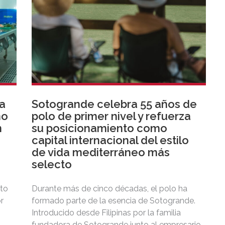
ra
Sotogrande celebra 55 años de
no
polo de primer nivel y refuerza
n
su posicionamiento como
capital internacional del estilo
de vida mediterráneo más
selecto
cto
Durante más de cinco décadas, el polo ha
r
formado parte de la esencia de Sotogrande.
Introducido desde Filipinas por la familia
 de
fundadora de Sotogrande junto al empresario