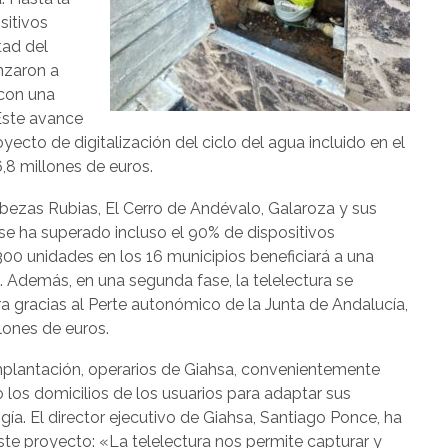
sitivos
tad del
nzaron a
 con una
 Este avance
ecto de digitalización del ciclo del agua incluido en el
6,8 millones de euros.
bezas Rubias, El Cerro de Andévalo, Galaroza y sus
 se ha superado incluso el 90% de dispositivos
300 unidades en los 16 municipios beneficiará a una
. Además, en una segunda fase, la telelectura se
ra gracias al Perte autonómico de la Junta de Andalucía,
lones de euros.
implantación, operarios de Giahsa, convenientemente
o los domicilios de los usuarios para adaptar sus
gía. El director ejecutivo de Giahsa, Santiago Ponce, ha
ste proyecto: «La telelectura nos permite capturar y