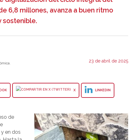
de 6,8 millones, avanza a buen ritmo
 sostenible.
23 de abril de 2025
ómica.
OOK
X
LINKEDIN
eso de
de
 y en dos
. Hasta la