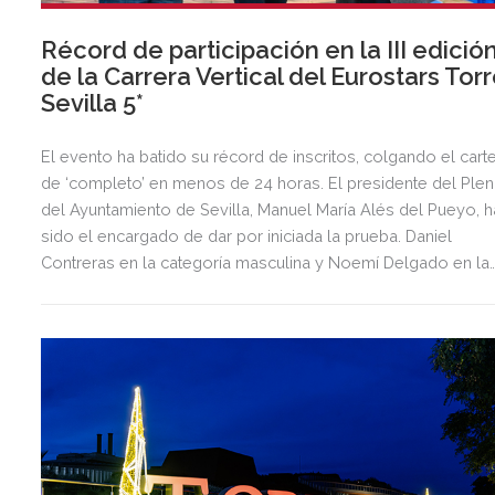
Récord de participación en la III edició
de la Carrera Vertical del Eurostars Tor
Sevilla 5*
El evento ha batido su récord de inscritos, colgando el carte
de ‘completo’ en menos de 24 horas. El presidente del Ple
del Ayuntamiento de Sevilla, Manuel María Alés del Pueyo, h
sido el encargado de dar por iniciada la prueba. Daniel
Contreras en la categoría masculina y Noemí Delgado en la
categoría femenina han obtenido las mejores marcas en la
prueba.