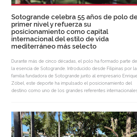
Sotogrande celebra 55 años de polo d
primer nivel y refuerza su
posicionamiento como capital
internacional del estilo de vida
mediterráneo más selecto
Durante más de cinco décadas, el polo ha formado parte d
la esencia de Sotogrande. Introducido desde Filipinas por la
familia fundadora de Sotogrande junto al empresario Enriqu
Zóbel, este deporte ha impulsado el posicionamiento del
destino como uno de los grandes referentes internacionale
del polo y del estilo de vida mediterráneo, reuniendo cada
verano deporte de élite, tradición, gastronomía y una
exclusiva agenda social.