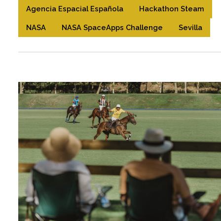
Agencia Espacial Española
Hackathon Steam
NASA
NASA SpaceApps Challenge
Sevilla