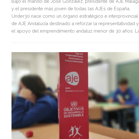
Bajo el mando de José González, presidente de AJE Málag
y el presidente más joven de todas las AJEs de España,
Under30 nace como un órgano estratégico e interprovincial
de AJE Andalucía destinado a reforzar la representatividad y
el apoyo del emprendimiento andaluz menor de 30 años. L
iniciativa se ha presentado en el último Comité Ejecutivo de
AJE Andalucía, celebrado en Málaga con la asistencia del
delegado territorial de Economía, Hacienda y Fondos
Europeos y de Industria, Energía y Minas y del presidente d
la Diputación Provincial.