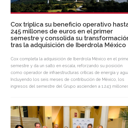
Cox triplica su beneficio operativo hast
245 millones de euros en el primer
semestre y consolida su transformació
tras la adquisición de Iberdrola México
Cox completa la adquisición de Iberdrola México en el prim
semestre y da un salto en escala, reforzando su posición
como operador de infraestructuras críticas de energía y agu
Incluyendo los seis meses de contribución de México, los
ingresos del semestre del Grupo ascienden a 1.243 millone
de euros, 2,5 veces más que en el mismo periodo del año
anterior.