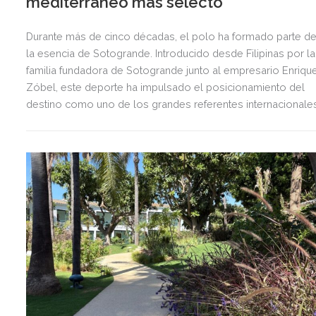
mediterráneo más selecto
Durante más de cinco décadas, el polo ha formado parte d
la esencia de Sotogrande. Introducido desde Filipinas por la
familia fundadora de Sotogrande junto al empresario Enriqu
Zóbel, este deporte ha impulsado el posicionamiento del
destino como uno de los grandes referentes internacionale
del polo y del estilo de vida mediterráneo, reuniendo cada
verano deporte de élite, tradición, gastronomía y una
exclusiva agenda social.