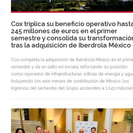
Cox triplica su beneficio operativo hast
245 millones de euros en el primer
semestre y consolida su transformació
tras la adquisición de Iberdrola México
Cox completa la adquisición de Iberdrola México en el prim
semestre y da un salto en escala, reforzando su posición
como operador de infraestructuras críticas de energía y agu
Incluyendo los seis meses de contribución de México, los
ingresos del semestre del Grupo ascienden a 1.243 millone
de euros, 2,5 veces más que en el mismo periodo del año
anterior.