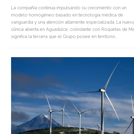
La compañía continúa impulsando su crecimiento con un
modelo homogéneo basado en tecnología médica de
vanguardia y una atención altamente especializada. La nuev
clínica abierta en Aguadulce, colindante con Roquetas de Ma
significa la tercera que el Grupo posee en territorio
almeriense, sumándose a las de Almería ciudad y El Ejido.