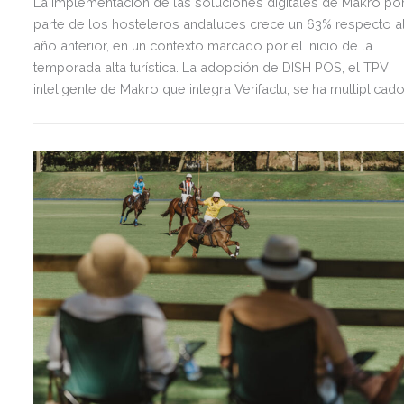
La implementación de las soluciones digitales de Makro po
parte de los hosteleros andaluces crece un 63% respecto a
año anterior, en un contexto marcado por el inicio de la
temporada alta turística. La adopción de DISH POS, el TPV
inteligente de Makro que integra Verifactu, se ha multiplicad
por tres, mostrando la preparación del sector ante la
normativa que entrará en vigor en 2027.