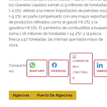
los Graneles Líquidos suman 11´9 millones de tonelada
(-4´5%), debido a la menor importación de petróleo cru
(-9´2%), en parte compensado con una mayor exportac
de productos refinados como el gasoil (+6´2%) y la
gasolina (+6´5%). El suministro de combustible a buque
suma 1´16 millones de toneladas (-19´4%); y la pesca
fresca 447 toneladas, las mismas que hasta mayo de
2024.
Compartir
en:
WHATSAPP
FACEBOOK
LINKED
X
Algeciras
Puerto De Algeciras