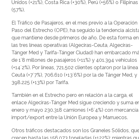
Unidos (+21%), Costa Rica (+30%), Perú (+56%) o Filipinas
(57%).
El Tráfico de Pasajeros, en el mes previo a la Operación
Paso del Estrecho (OPE), ha seguido la tendencia alcist
que mantiene desde primeros de año. De esta forma en
las tres líneas operativas (Algeciras-Ceuta, Algeciras-
Tánger Med y Tarifa-Tánger Ciudad) han embarcado m
de 1´8 millones de pasajeros (+11%) y 401.394 vehículos
(+14´2%). Por líneas, 721.502 clientes optaron por la línea
Ceuta (+7´7%), 706.610 (+13´6%) por la de Tánger Med, y
398.225 (+13%) por Tarifa.
También en el Estrecho pero en relación a la carga, el
enlace Algeciras-Tánger Med sigue creciendo y suma e
enero y mayo 230.318 camiones (+6´4%) con mercancía
import/export entre la Unión Europea y Marruecos.
Otros tráficos destacados son los Graneles Sólidos, qu
crecen hasta las 156.073 toneladas (+122%); mientras q