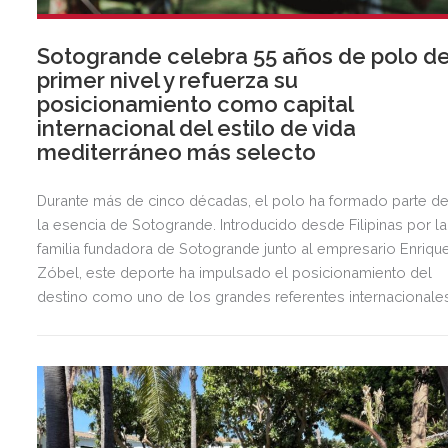
Sotogrande celebra 55 años de polo d
primer nivel y refuerza su
posicionamiento como capital
internacional del estilo de vida
mediterráneo más selecto
Durante más de cinco décadas, el polo ha formado parte d
la esencia de Sotogrande. Introducido desde Filipinas por la
familia fundadora de Sotogrande junto al empresario Enriqu
Zóbel, este deporte ha impulsado el posicionamiento del
destino como uno de los grandes referentes internacionale
del polo y del estilo de vida mediterráneo, reuniendo cada
verano deporte de élite, tradición, gastronomía y una
exclusiva agenda social.