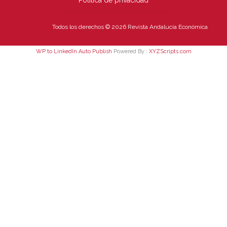
Política de privacidad
Todos los derechos © 2026 Revista Andalucía Económica
WP to LinkedIn Auto Publish
Powered By :
XYZScripts.com