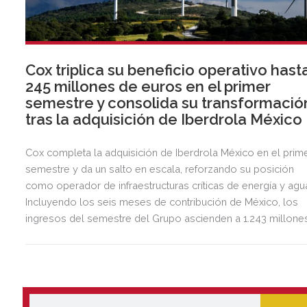
Cox triplica su beneficio operativo hast
245 millones de euros en el primer
semestre y consolida su transformació
tras la adquisición de Iberdrola México
Cox completa la adquisición de Iberdrola México en el prim
semestre y da un salto en escala, reforzando su posición
como operador de infraestructuras críticas de energía y agu
Incluyendo los seis meses de contribución de México, los
ingresos del semestre del Grupo ascienden a 1.243 millone
de euros, 2,5 veces más que en el mismo periodo del año
anterior.