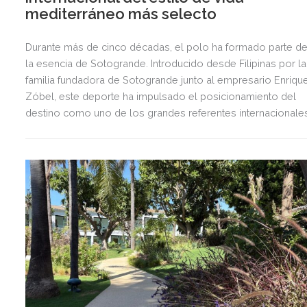
mediterráneo más selecto
Durante más de cinco décadas, el polo ha formado parte d
la esencia de Sotogrande. Introducido desde Filipinas por la
familia fundadora de Sotogrande junto al empresario Enriqu
Zóbel, este deporte ha impulsado el posicionamiento del
destino como uno de los grandes referentes internacionale
del polo y del estilo de vida mediterráneo, reuniendo cada
verano deporte de élite, tradición, gastronomía y una
exclusiva agenda social.