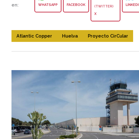
en:
WHATSAPP
FACEBOOK
LINKED
X
Atlantic Copper
Huelva
Proyecto CirCular