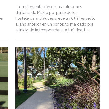
La implementación de las soluciones
digitales de Makro por parte de los
cer
hosteleros andaluces crece un 63% respecto
al año anterior, en un contexto marcado por
el inicio de la temporada alta turística. La
adopción de DISH POS, el TPV inteligente de
Makro que integra Verifactu, se ha
multiplicado por tres, mostrando la
preparación del sector ante la normativa que
entrará en vigor en 2027.