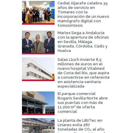
Cedial Aljarafe celebra 35
años de servicio en
Tomares con la
incorporación de un nuevo
mamógrafo digital con
tomosíntesis
Marlex llega a Andalucía
con la apertura de oficinas
en Sevilla, Málaga,
Granada, Córdoba, Cádiz y
Huelva
Salas Lluch invierte 8,5
millones de euros en el
nuevo hospital Vitalmed
de Coria del Río, que aspira
a convertirse en referente
en asistencia sanitaria
especializada
El parque comercial
Bogaris Sevilla Norte abre
sus puertas con más de
11.200 m² de oferta
comercial
La planta de LiBiTec en
Linares evita 287
toneladas de CO₂ al año