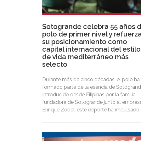
Sotogrande celebra 55 años 
polo de primer nivel y refuerz
su posicionamiento como
capital internacional del estilo
de vida mediterráneo más
selecto
Durante más de cinco décadas, el polo ha
formado parte de la esencia de Sotogrand
Introducido desde Filipinas por la familia
fundadora de Sotogrande junto al empresa
Enrique Zóbel, este deporte ha impulsado 
posicionamiento del destino como uno de
los grandes referentes internacionales del
polo y del estilo de vida mediterráneo,
reuniendo cada verano deporte de élite,