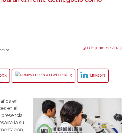
30 de junio de 2023
ómica.
OOK
X
LINKEDIN
 años en
es en el
n presencia
esarrolla su
limentación,