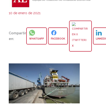
10 de enero de 2021
Compartir
en:
WHATSAPP
FACEBOOK
LINKED
X