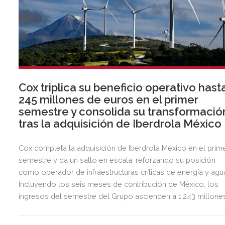
Cox triplica su beneficio operativo hast
245 millones de euros en el primer
semestre y consolida su transformació
tras la adquisición de Iberdrola México
Cox completa la adquisición de Iberdrola México en el prim
semestre y da un salto en escala, reforzando su posición
como operador de infraestructuras críticas de energía y agu
Incluyendo los seis meses de contribución de México, los
ingresos del semestre del Grupo ascienden a 1.243 millone
de euros, 2,5 veces más que en el mismo periodo del año
anterior.