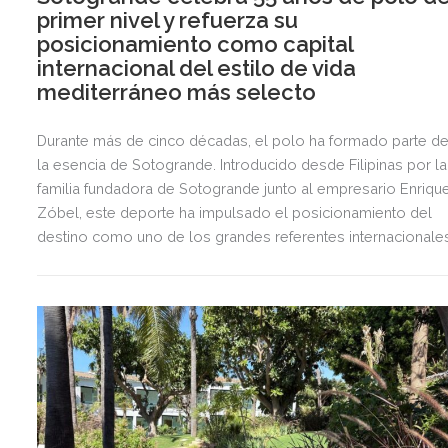
primer nivel y refuerza su
posicionamiento como capital
internacional del estilo de vida
mediterráneo más selecto
Durante más de cinco décadas, el polo ha formado parte d
la esencia de Sotogrande. Introducido desde Filipinas por la
familia fundadora de Sotogrande junto al empresario Enriqu
Zóbel, este deporte ha impulsado el posicionamiento del
destino como uno de los grandes referentes internacionale
del polo y del estilo de vida mediterráneo, reuniendo cada
verano deporte de élite, tradición, gastronomía y una
exclusiva agenda social.