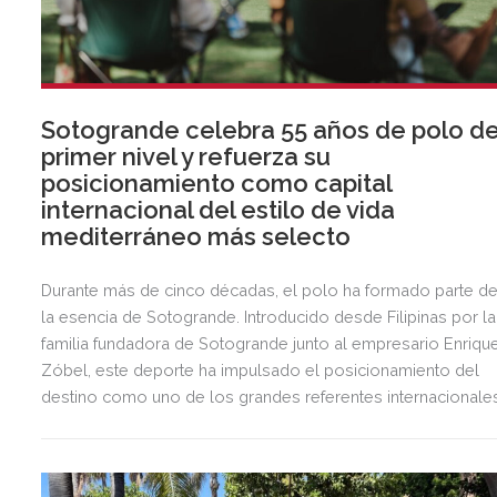
Sotogrande celebra 55 años de polo d
primer nivel y refuerza su
posicionamiento como capital
internacional del estilo de vida
mediterráneo más selecto
Durante más de cinco décadas, el polo ha formado parte d
la esencia de Sotogrande. Introducido desde Filipinas por la
familia fundadora de Sotogrande junto al empresario Enriqu
Zóbel, este deporte ha impulsado el posicionamiento del
destino como uno de los grandes referentes internacionale
del polo y del estilo de vida mediterráneo, reuniendo cada
verano deporte de élite, tradición, gastronomía y una
exclusiva agenda social.