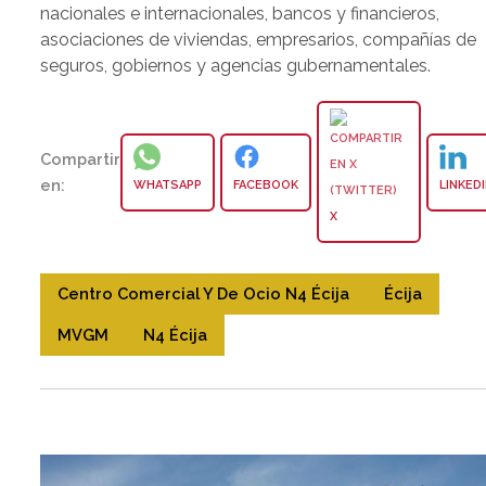
nacionales e internacionales, bancos y financieros,
asociaciones de viviendas, empresarios, compañías de
seguros, gobiernos y agencias gubernamentales.
Compartir
en:
WHATSAPP
FACEBOOK
LINKED
X
Centro Comercial Y De Ocio N4 Écija
Écija
MVGM
N4 Écija