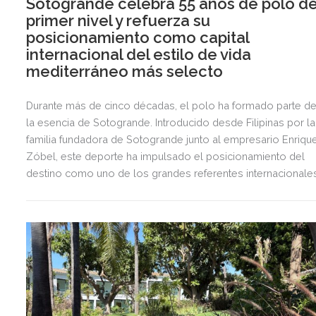
Sotogrande celebra 55 años de polo d
primer nivel y refuerza su
posicionamiento como capital
internacional del estilo de vida
mediterráneo más selecto
Durante más de cinco décadas, el polo ha formado parte d
la esencia de Sotogrande. Introducido desde Filipinas por la
familia fundadora de Sotogrande junto al empresario Enriqu
Zóbel, este deporte ha impulsado el posicionamiento del
destino como uno de los grandes referentes internacionale
del polo y del estilo de vida mediterráneo, reuniendo cada
verano deporte de élite, tradición, gastronomía y una
exclusiva agenda social.