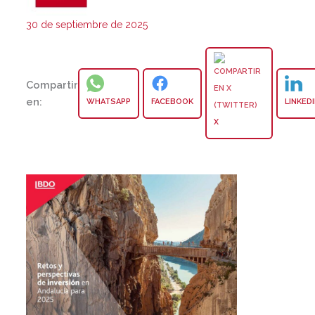
30 de septiembre de 2025
Compartir
en:
WHATSAPP
FACEBOOK
LINKED
X