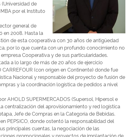
 (Universidad de
MBA por el Instituto
rector general de
 en 2008. Hasta la
stión de esta cooperativa con 30 años de antigüedad
reca, por lo que cuenta con un profundo conocimiento no
e empresa Cooperativa y de sus particularidades.
tada a lo largo de más de 20 años de ejercicio
PO CARREFOUR (con origen en Continente) donde fue
stica Nacional y responsable del proyecto de fusión de
ompras y la coordinación logística de pedidos a nivel
so por AHOLD SUPERMERCADOS (Supersol, Hipersol e
a centralización del aprovisionamiento y red logística
etapa, Jefe de Compras en la Categoría de Bebidas.
 en PEPSICO, donde ostentó la responsabilidad del
s principales cuentas, la negociación de las
 acciones promocionales y proyectos de implantación de