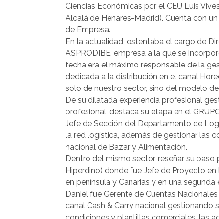
Ciencias Económicas por el CEU Luis Vives
Alcalá de Henares-Madrid). Cuenta con un 
de Empresa.
En la actualidad, ostentaba el cargo de Di
ASPRODIBE, empresa a la que se incorporó
fecha era el máximo responsable de la ge
dedicada a la distribución en el canal Ho
solo de nuestro sector, sino del modelo d
De su dilatada experiencia profesional ges
profesional, destaca su etapa en el GRU
Jefe de Sección del Departamento de Logí
la red logística, además de gestionar las c
nacional de Bazar y Alimentación.
Dentro del mismo sector, reseñar su pa
Hiperdino) donde fue Jefe de Proyecto en l
en península y Canarias y en una segunda 
Daniel fue Gerente de Cuentas Nacionales
canal Cash & Carry nacional gestionando su
condiciones y plantillas comerciales, las