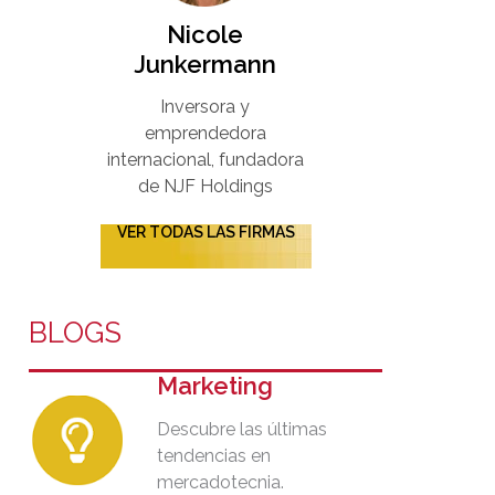
Nicole
Junkermann​
Inversora y
emprendedora
internacional, fundadora
de NJF Holdings
VER TODAS LAS FIRMAS
BLOGS
Marketing
Descubre las últimas
tendencias en
mercadotecnia.