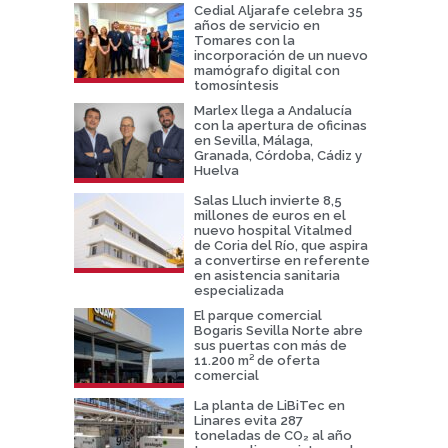
Cedial Aljarafe celebra 35
años de servicio en
Tomares con la
incorporación de un nuevo
mamógrafo digital con
tomosíntesis
Marlex llega a Andalucía
con la apertura de oficinas
en Sevilla, Málaga,
Granada, Córdoba, Cádiz y
Huelva
Salas Lluch invierte 8,5
millones de euros en el
nuevo hospital Vitalmed
de Coria del Río, que aspira
a convertirse en referente
en asistencia sanitaria
especializada
El parque comercial
Bogaris Sevilla Norte abre
sus puertas con más de
11.200 m² de oferta
comercial
La planta de LiBiTec en
Linares evita 287
toneladas de CO₂ al año