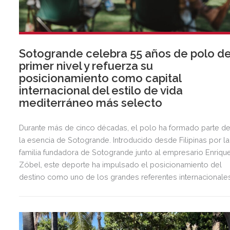
Sotogrande celebra 55 años de polo d
primer nivel y refuerza su
posicionamiento como capital
internacional del estilo de vida
mediterráneo más selecto
Durante más de cinco décadas, el polo ha formado parte d
la esencia de Sotogrande. Introducido desde Filipinas por la
familia fundadora de Sotogrande junto al empresario Enriqu
Zóbel, este deporte ha impulsado el posicionamiento del
destino como uno de los grandes referentes internacionale
del polo y del estilo de vida mediterráneo, reuniendo cada
verano deporte de élite, tradición, gastronomía y una
exclusiva agenda social.