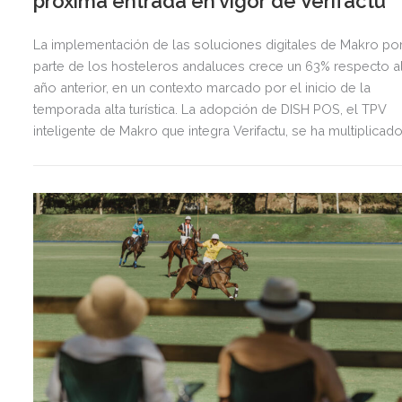
próxima entrada en vigor de Verifactu
La implementación de las soluciones digitales de Makro po
parte de los hosteleros andaluces crece un 63% respecto a
año anterior, en un contexto marcado por el inicio de la
temporada alta turística. La adopción de DISH POS, el TPV
inteligente de Makro que integra Verifactu, se ha multiplicad
por tres, mostrando la preparación del sector ante la
normativa que entrará en vigor en 2027.