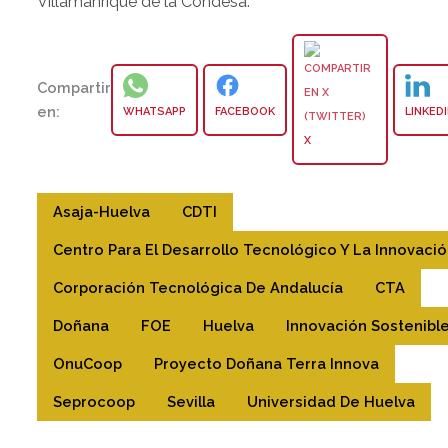
Villamanrique de la Condesa.
Compartir
en:
WHATSAPP
FACEBOOK
LINKED
X
Asaja-Huelva
CDTI
Centro Para El Desarrollo Tecnológico Y La Innovaci
Corporación Tecnológica De Andalucía
CTA
Doñana
FOE
Huelva
Innovación Sostenibl
OnuCoop
Proyecto Doñana Terra Innova
Seprocoop
Sevilla
Universidad De Huelva