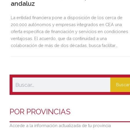
andaluz
La entidad financiera pone a disposición de los cerca de
200.000 autónomos y empresas integrados en CEA una
oferta específica de financiación y servicios en condiciones
ventajosas. El acuerdo, que da continuidad a una
colaboración de más de dos décadas, busca facilitar
inversión, liquidez y crecimiento empresarial en Andalucía.
Esta iniciativa se enmarca en la estrategia de apoyo de
Unicaja a empresas, pymes y autónomos, uno de los
segmentos prioritarios para la entidad.
Buscar
POR PROVINCIAS
Accede a la información actualizada de tu provincia