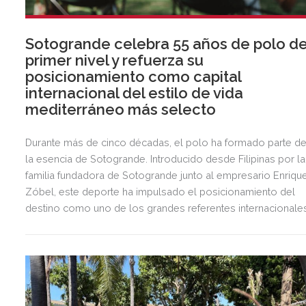
Sotogrande celebra 55 años de polo d
primer nivel y refuerza su
posicionamiento como capital
internacional del estilo de vida
mediterráneo más selecto
Durante más de cinco décadas, el polo ha formado parte d
la esencia de Sotogrande. Introducido desde Filipinas por la
familia fundadora de Sotogrande junto al empresario Enriqu
Zóbel, este deporte ha impulsado el posicionamiento del
destino como uno de los grandes referentes internacionale
del polo y del estilo de vida mediterráneo, reuniendo cada
verano deporte de élite, tradición, gastronomía y una
exclusiva agenda social.