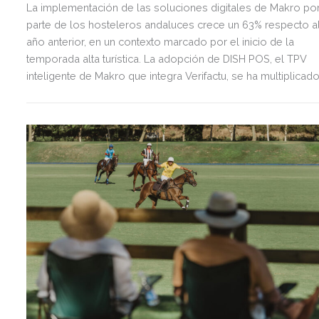
La implementación de las soluciones digitales de Makro po
parte de los hosteleros andaluces crece un 63% respecto a
año anterior, en un contexto marcado por el inicio de la
temporada alta turística. La adopción de DISH POS, el TPV
inteligente de Makro que integra Verifactu, se ha multiplicad
por tres, mostrando la preparación del sector ante la
normativa que entrará en vigor en 2027.