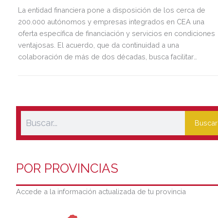
La entidad financiera pone a disposición de los cerca de
200.000 autónomos y empresas integrados en CEA una
oferta específica de financiación y servicios en condiciones
ventajosas. El acuerdo, que da continuidad a una
colaboración de más de dos décadas, busca facilitar
inversión, liquidez y crecimiento empresarial en Andalucía.
Esta iniciativa se enmarca en la estrategia de apoyo de
Unicaja a empresas, pymes y autónomos, uno de los
segmentos prioritarios para la entidad.
Buscar
POR PROVINCIAS
Accede a la información actualizada de tu provincia