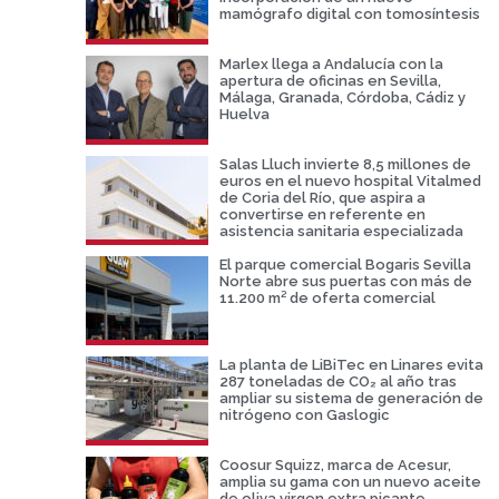
mamógrafo digital con tomosíntesis
Marlex llega a Andalucía con la
apertura de oficinas en Sevilla,
Málaga, Granada, Córdoba, Cádiz y
Huelva
Salas Lluch invierte 8,5 millones de
euros en el nuevo hospital Vitalmed
de Coria del Río, que aspira a
convertirse en referente en
asistencia sanitaria especializada
El parque comercial Bogaris Sevilla
Norte abre sus puertas con más de
11.200 m² de oferta comercial
La planta de LiBiTec en Linares evita
287 toneladas de CO₂ al año tras
ampliar su sistema de generación de
nitrógeno con Gaslogic
Coosur Squizz, marca de Acesur,
amplia su gama con un nuevo aceite
de oliva virgen extra picante