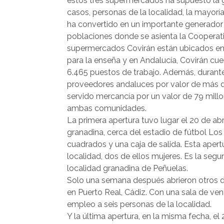
estos tres supermercados ha supuesto la g
casos, personas de la localidad, la mayorí
ha convertido en un importante generador 
poblaciones donde se asienta la Cooperati
supermercados Covirán están ubicados en
para la enseña y en Andalucía, Covirán cu
6.465 puestos de trabajo. Además, duran
proveedores andaluces por valor de más d
servido mercancía por un valor de 79 millo
ambas comunidades.
La primera apertura tuvo lugar el 20 de abr
granadina, cerca del estadio de fútbol Lo
cuadrados y una caja de salida. Esta aper
localidad, dos de ellos mujeres. Es la segu
localidad granadina de Peñuelas.
Solo una semana después abrieron otros do
en Puerto Real, Cádiz. Con una sala de ve
empleo a seis personas de la localidad.
Y la última apertura, en la misma fecha, el 