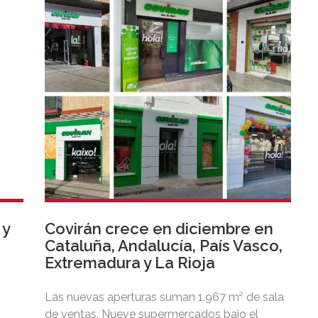
 y
Covirán crece en diciembre en
Cataluña, Andalucía, País Vasco,
Extremadura y La Rioja
Las nuevas aperturas suman 1.967 m² de sala
de ventas. Nueve supermercados bajo el