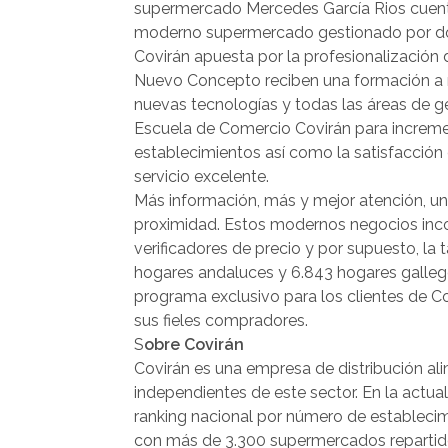
supermercado Mercedes García Rios cuent
moderno supermercado gestionado por dos
Covirán apuesta por la profesionalización d
Nuevo Concepto reciben una formación a me
nuevas tecnologías y todas las áreas de g
Escuela de Comercio Covirán para increment
establecimientos así como la satisfacción 
servicio excelente.
Más información, más y mejor atención, un
proximidad. Estos modernos negocios incor
verificadores de precio y por supuesto, la t
hogares andaluces y 6.843 hogares gallegos 
programa exclusivo para los clientes de C
sus fieles compradores.
S
obre Covirán
Covirán es una empresa de distribución ali
independientes de este sector. En la actua
ranking nacional por número de establecimi
con más de 3.300 supermercados repartidos