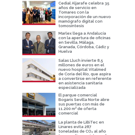
Cedial Aljarafe celebra 35
años de servicio en
Tomares con la
incorporación de un nuevo
mamógrafo digital con
tomosíntesis
Marlex llega a Andalucía
con la apertura de oficinas
en Sevilla, Málaga,
Granada, Córdoba, Cádiz y
Huelva
Salas Lluch invierte 8,5
millones de euros en el
nuevo hospital Vitalmed
de Coria del Río, que aspira
a convertirse en referente
en asistencia sanitaria
especializada
El parque comercial
Bogaris Sevilla Norte abre
sus puertas con más de
11.200 m² de oferta
comercial
La planta de LiBiTec en
Linares evita 287
toneladas de CO₂ al año