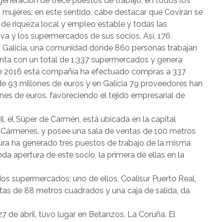
eneración de trece puestos de trabajo, en todos los
a mujeres; en este sentido, cabe destacar que Covirán se
de riqueza local y empleo estable y todas las
va y los supermercados de sus socios. Así, 176
 Galicia, una comunidad donde 860 personas trabajan
enta con un total de 1.337 supermercados y genera
te 2016 esta compañía ha efectuado compras a 337
e 93 millones de euros y en Galicia 79 proveedores han
nes de euros, favoreciendo el tejido empresarial de
il, el Súper de Carmen, está ubicada en la capital
s Cármenes, y posee una sala de ventas de 100 metros
tura ha generado tres puestos de trabajo de la misma
nda apertura de este socio, la primera de ellas en la
s supermercados; uno de ellos, Coalisur Puerto Real,
ntas de 88 metros cuadrados y una caja de salida, da
27 de abril, tuvo lugar en Betanzos, La Coruña. El