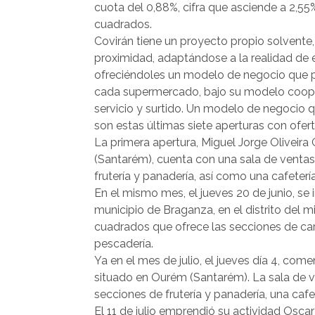
cuota del 0,88%, cifra que asciende a 2,5
cuadrados.
Covirán tiene un proyecto propio solvente, 
proximidad, adaptándose a la realidad de e
ofreciéndoles un modelo de negocio que 
cada supermercado, bajo su modelo coope
servicio y surtido. Un modelo de negocio qu
son estas últimas siete aperturas con ofert
La primera apertura, Miguel Jorge Oliveira G
(Santarém), cuenta con una sala de venta
frutería y panadería, así como una cafetería
En el mismo mes, el jueves 20 de junio, s
municipio de Braganza, en el distrito del
cuadrados que ofrece las secciones de carni
pescadería.
Ya en el mes de julio, el jueves día 4, c
situado en Ourém (Santarém). La sala de 
secciones de frutería y panadería, una cafet
El 11 de julio emprendió su actividad Osca