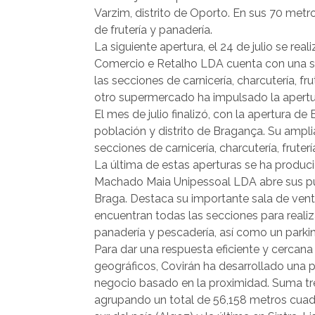
Varzim, distrito de Oporto. En sus 70 met
de frutería y panadería.
La siguiente apertura, el 24 de julio se real
Comercio e Retalho LDA cuenta con una s
las secciones de carnicería, charcutería, fru
otro supermercado ha impulsado la apertur
El mes de julio finalizó, con la apertura d
población y distrito de Bragança. Su ampl
secciones de carnicería, charcutería, fruterí
La última de estas aperturas se ha produc
Machado Maia Unipessoal LDA abre sus puer
Braga. Destaca su importante sala de ven
encuentran todas las secciones para realiza
panadería y pescadería, así como un parki
Para dar una respuesta eficiente y cercan
geográficos, Covirán ha desarrollado una 
negocio basado en la proximidad. Suma tre
agrupando un total de 56,158 metros cuadra