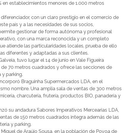
5% en establecimientos menores de 1.000 metros
diferenciador, con un claro prestigio en el comercio de
ste país y a las necesidades de sus socios,
permite gestionar de forma autónoma y profesional
rativo, con una marca reconocida y un completo
e atiende las particularidades locales, prueba de ello
as diferentes y adaptadas a sus clientes.
alveia, tuvo lugar el 14 de junio en Vale Figueira
s de 70 metros cuadrados y ofrece las secciones de
 y parking.
e incorporó Braguinha Supermercados LDA, en el
 mismo nombre. Una amplia sala de ventas de 300 metros
cería, charcutería, frutería, productos BIO, panadería y
omenzó su andadura Sabores Imperativos Mercearias LDA,
ventas de 150 metros cuadrados integra además de las
ería y parking.
r Miguel de Araújo Sousa, en la población de Povoa de