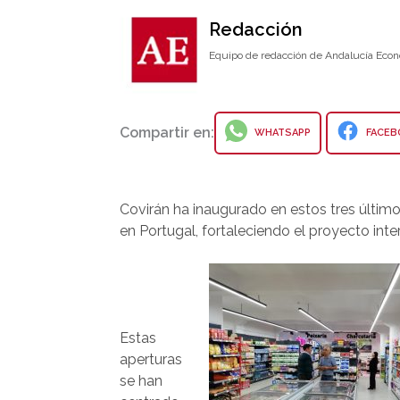
Redacción
Equipo de redacción de Andalucía Econ
Compartir en:
WHATSAPP
FACEB
Covirán ha inaugurado en estos tres últim
en Portugal, fortaleciendo el proyecto inte
Estas
aperturas
se han