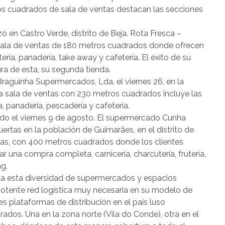
ros cuadrados de sala de ventas destacan las secciones
izó en Castro Verde, distrito de Beja. Rota Fresca –
ala de ventas de 180 metros cuadrados donde ofrecen
tería, panadería, take away y cafetería. El éxito de su
a de esta, su segunda tienda.
e Braguinha Supermercados, Lda, el viernes 26, en la
ia sala de ventas con 230 metros cuadrados incluye las
a, panadería, pescadería y cafetería.
ido el viernes 9 de agosto. El supermercado Cunha
tas en la población de Guimarães, en el distrito de
tas, con 400 metros cuadrados donde los clientes
r una compra completa, carnicería, charcutería, frutería,
ng.
a a esta diversidad de supermercados y espacios
potente red logística muy necesaria en su modelo de
s plataformas de distribución en el país luso
dos. Una en la zona norte (Vila do Conde), otra en el