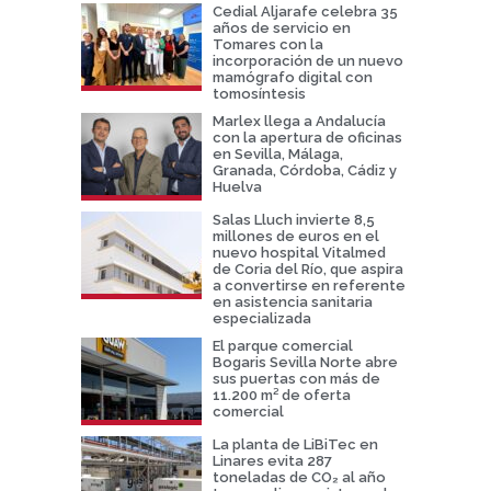
Cedial Aljarafe celebra 35
años de servicio en
Tomares con la
incorporación de un nuevo
mamógrafo digital con
tomosíntesis
Marlex llega a Andalucía
con la apertura de oficinas
en Sevilla, Málaga,
Granada, Córdoba, Cádiz y
Huelva
Salas Lluch invierte 8,5
millones de euros en el
nuevo hospital Vitalmed
de Coria del Río, que aspira
a convertirse en referente
en asistencia sanitaria
especializada
El parque comercial
Bogaris Sevilla Norte abre
sus puertas con más de
11.200 m² de oferta
comercial
La planta de LiBiTec en
Linares evita 287
toneladas de CO₂ al año