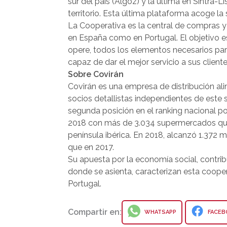
sur del país (Algoz) y la última en Sintra
territorio. Esta última plataforma acoge la
La Cooperativa es la central de compras y
en España como en Portugal. El objetivo e
opere, todos los elementos necesarios par
capaz de dar el mejor servicio a sus client
Sobre Covirán
Covirán es una empresa de distribución a
socios detallistas independientes de este s
segunda posición en el ranking nacional po
2018 con más de 3.034 supermercados que 
península ibérica. En 2018, alcanzó 1.372 
que en 2017.
Su apuesta por la economía social, contrib
donde se asienta, caracterizan esta cooper
Portugal.
Compartir en:
WHATSAPP
FACEB