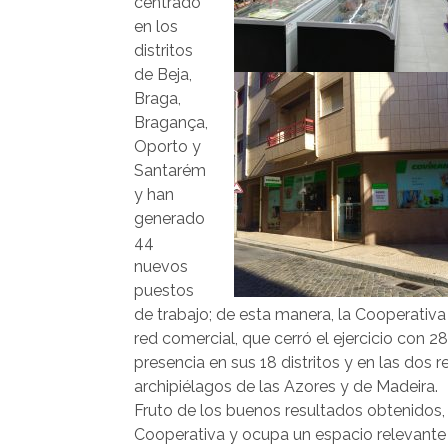
centrado
en los
distritos
de Beja,
Braga,
Bragança,
Oporto y
Santarém
y han
generado
44
nuevos
puestos
de trabajo; de esta manera, la Cooperativ
red comercial, que cerró el ejercicio con 2
presencia en sus 18 distritos y en las dos
archipiélagos de las Azores y de Madeira.
Fruto de los buenos resultados obtenidos, 
Cooperativa y ocupa un espacio relevante e