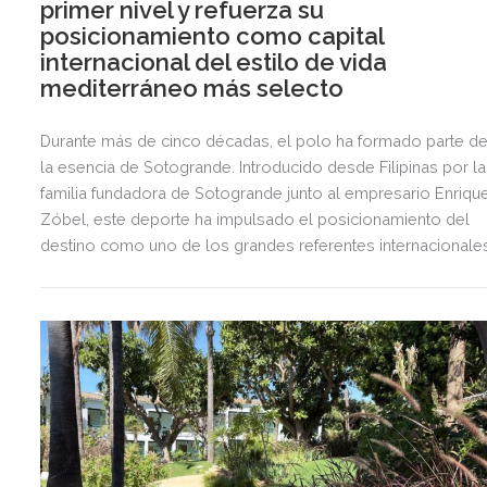
primer nivel y refuerza su
posicionamiento como capital
internacional del estilo de vida
mediterráneo más selecto
Durante más de cinco décadas, el polo ha formado parte d
la esencia de Sotogrande. Introducido desde Filipinas por la
familia fundadora de Sotogrande junto al empresario Enriqu
Zóbel, este deporte ha impulsado el posicionamiento del
destino como uno de los grandes referentes internacionale
del polo y del estilo de vida mediterráneo, reuniendo cada
verano deporte de élite, tradición, gastronomía y una
exclusiva agenda social.