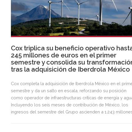
Cox triplica su beneficio operativo hast
245 millones de euros en el primer
semestre y consolida su transformació
tras la adquisición de Iberdrola México
Cox completa la adquisición de Iberdrola México en el prim
semestre y da un salto en escala, reforzando su posición
como operador de infraestructuras críticas de energía y agu
Incluyendo los seis meses de contribución de México, los
ingresos del semestre del Grupo ascienden a 1.243 millone
de euros, 2,5 veces más que en el mismo periodo del año
anterior.