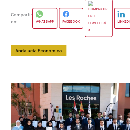
Compartir
en:
WHATSAPP
FACEBOOK
LINKED
X
Andalucía Económica