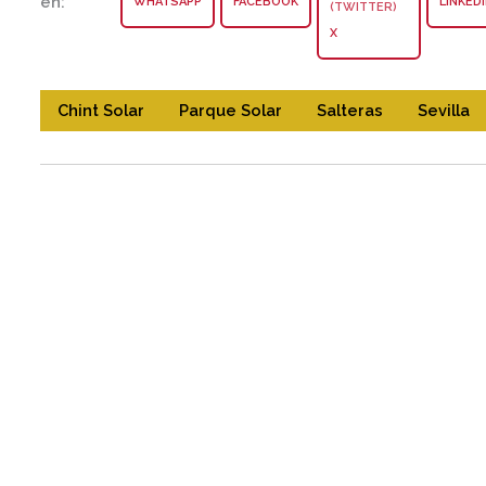
en:
WHATSAPP
FACEBOOK
LINKED
X
Chint Solar
Parque Solar
Salteras
Sevilla