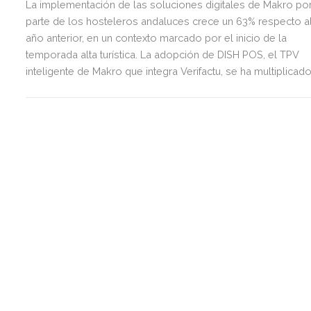
La implementación de las soluciones digitales de Makro po
parte de los hosteleros andaluces crece un 63% respecto a
año anterior, en un contexto marcado por el inicio de la
temporada alta turística. La adopción de DISH POS, el TPV
inteligente de Makro que integra Verifactu, se ha multiplicad
por tres, mostrando la preparación del sector ante la
normativa que entrará en vigor en 2027.