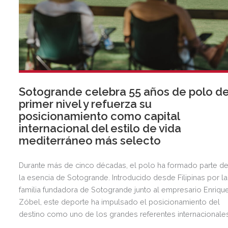
Sotogrande celebra 55 años de polo d
primer nivel y refuerza su
posicionamiento como capital
internacional del estilo de vida
mediterráneo más selecto
Durante más de cinco décadas, el polo ha formado parte d
la esencia de Sotogrande. Introducido desde Filipinas por la
familia fundadora de Sotogrande junto al empresario Enriqu
Zóbel, este deporte ha impulsado el posicionamiento del
destino como uno de los grandes referentes internacionale
del polo y del estilo de vida mediterráneo, reuniendo cada