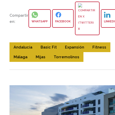
Compartir
en:
WHATSAPP
FACEBOOK
LINKED
X
Andalucía
Basic Fit
Expansión
Fitness
Málaga
Mijas
Torremolinos