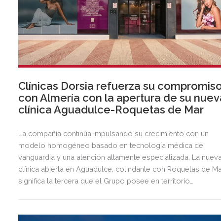
Clínicas Dorsia refuerza su compromis
con Almería con la apertura de su nuev
clínica Aguadulce-Roquetas de Mar
La compañía continúa impulsando su crecimiento con un
modelo homogéneo basado en tecnología médica de
vanguardia y una atención altamente especializada. La nuev
clínica abierta en Aguadulce, colindante con Roquetas de Ma
significa la tercera que el Grupo posee en territorio
almeriense, sumándose a las de Almería ciudad y El Ejido.