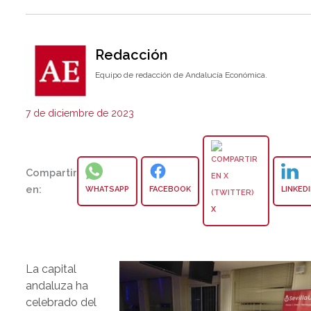
Redacción
Equipo de redacción de Andalucía Económica.
7 de diciembre de 2023
Compartir
en:
WHATSAPP
FACEBOOK
LINKED
X
La capital
andaluza ha
celebrado del