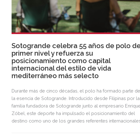
Sotogrande celebra 55 años de polo d
primer nivel y refuerza su
posicionamiento como capital
internacional del estilo de vida
mediterráneo más selecto
Durante más de cinco décadas, el polo ha formado parte d
la esencia de Sotogrande. Introducido desde Filipinas por la
familia fundadora de Sotogrande junto al empresario Enriqu
Zóbel, este deporte ha impulsado el posicionamiento del
destino como uno de los grandes referentes internacionale
del polo y del estilo de vida mediterráneo, reuniendo cada
verano deporte de élite, tradición, gastronomía y una