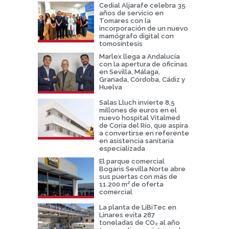
Cedial Aljarafe celebra 35
años de servicio en
Tomares con la
incorporación de un nuevo
mamógrafo digital con
tomosíntesis
Marlex llega a Andalucía
con la apertura de oficinas
en Sevilla, Málaga,
Granada, Córdoba, Cádiz y
Huelva
Salas Lluch invierte 8,5
millones de euros en el
nuevo hospital Vitalmed
de Coria del Río, que aspira
a convertirse en referente
en asistencia sanitaria
especializada
El parque comercial
Bogaris Sevilla Norte abre
sus puertas con más de
11.200 m² de oferta
comercial
La planta de LiBiTec en
Linares evita 287
toneladas de CO₂ al año