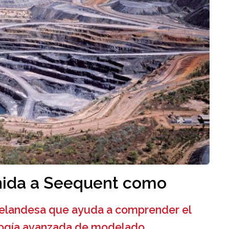
nida a Seequent como
zelandesa que ayuda a comprender el
ología avanzada de modelado