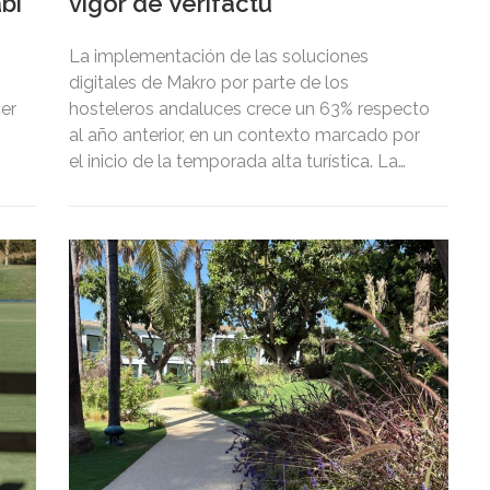
bi
vigor de Verifactu
La implementación de las soluciones
digitales de Makro por parte de los
cer
hosteleros andaluces crece un 63% respecto
al año anterior, en un contexto marcado por
el inicio de la temporada alta turística. La
adopción de DISH POS, el TPV inteligente de
Makro que integra Verifactu, se ha
multiplicado por tres, mostrando la
preparación del sector ante la normativa que
entrará en vigor en 2027.