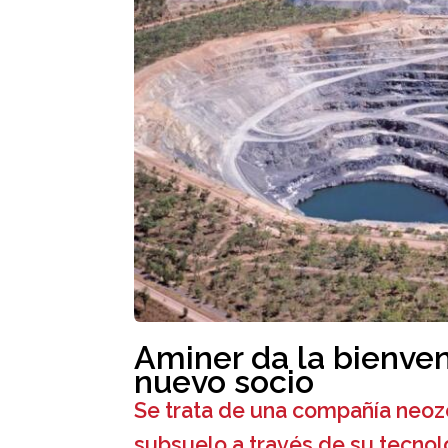
Aminer da la bienve
nuevo socio
Se trata de una compañía neo
subsuelo a través de su tecn