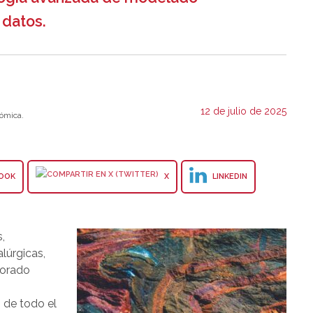
 datos.
12 de julio de 2025
ómica.
OOK
X
LINKEDIN
,
lúrgicas,
porado
 de todo el