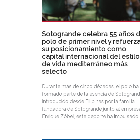
Sotogrande celebra 55 años 
polo de primer nivel y refuerz
su posicionamiento como
capital internacional del estilo
de vida mediterráneo más
selecto
Durante más de cinco décadas, el polo ha
formado parte de la esencia de Sotogrand
Introducido desde Filipinas por la familia
fundadora de Sotogrande junto al empresa
Enrique Zóbel, este deporte ha impulsado 
posicionamiento del destino como uno de
los grandes referentes internacionales del
polo y del estilo de vida mediterráneo,