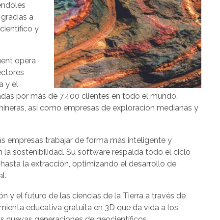
éndoles
gracias a
ientífico y
uent opera
ectores
a y el
adas por más de 7.400 clientes en todo el mundo,
mineras, así como empresas de exploración medianas y
as empresas trabajar de forma más inteligente y
a sostenibilidad. Su software respalda todo el ciclo
 hasta la extracción, optimizando el desarrollo de
l.
y el futuro de las ciencias de la Tierra a través de
amienta educativa gratuita en 3D que da vida a los
as nuevas generaciones de geocientíficos.