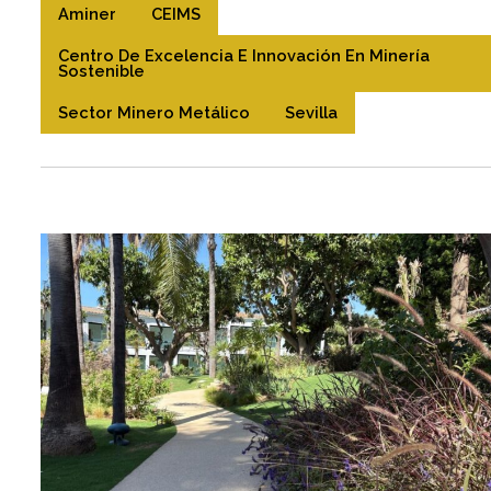
Aminer
CEIMS
Centro De Excelencia E Innovación En Minería
Sostenible
Sector Minero Metálico
Sevilla