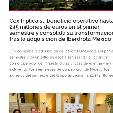
Cox triplica su beneficio operativo hast
245 millones de euros en el primer
semestre y consolida su transformació
tras la adquisición de Iberdrola México
Cox completa la adquisición de Iberdrola México en el prim
semestre y da un salto en escala, reforzando su posición
como operador de infraestructuras críticas de energía y agu
Incluyendo los seis meses de contribución de México, los
ingresos del semestre del Grupo ascienden a 1.243 millone
de euros, 2,5 veces más que en el mismo periodo del año
anterior.