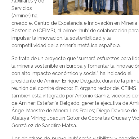
Auxiliares y de
Servicios
(Aminer) ha
creado el Centro de Excelencia e Innovación en Minería
Sostenible (CEIMS), el primer ‘hub’ de colaboración para
impulsar la innovación, la sostenibilidad y la
competitividad de la minería metálica española.
Se trata de un proyecto que “sumará esfuerzos para lid
la minería sostenible en Europa y fomentar la innovació
con alto impacto económico y social”, ha indicado el
presidente de Aminer, Enrique Delgado, durante la prim
reunión del comité director. El órgano rector del CEIMS
también está integrado por Antonio Gámiz, vicepreside
de Aminer; Estefanía Delgado, gerente ejecutiva de Ami
Ángel Maestre de Minera Los Frailes; Diego Davoise de
Atalaya Mining; Joaquín Gotor de Cobre las Cruces y Víc
González de Sandfire Matsa.
Los objetivos del nuevo ‘hub’ serán visibilizar y coordina