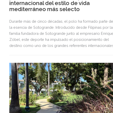
internacional del estilo de vida
mediterráneo más selecto
Durante más de cinco décadas, el polo ha formado parte d
la esencia de Sotogrande. Introducido desde Filipinas por la
familia fundadora de Sotogrande junto al empresario Enriqu
Zóbel, este deporte ha impulsado el posicionamiento del
destino como uno de los grandes referentes internacionale
del polo y del estilo de vida mediterráneo, reuniendo cada
verano deporte de élite, tradición, gastronomía y una
exclusiva agenda social.