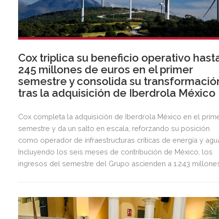
Cox triplica su beneficio operativo hast
245 millones de euros en el primer
semestre y consolida su transformació
tras la adquisición de Iberdrola México
Cox completa la adquisición de Iberdrola México en el prim
semestre y da un salto en escala, reforzando su posición
como operador de infraestructuras críticas de energía y agu
Incluyendo los seis meses de contribución de México, los
ingresos del semestre del Grupo ascienden a 1.243 millone
de euros, 2,5 veces más que en el mismo periodo del año
anterior.