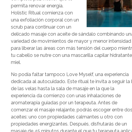
permita renovar energía.
Holistic Ritual comienza con
una exfoliación corporal con un
scrub para continuar con un
delicado masaje con aceite de sándalo combinando un
variedad de movimientos de mayor y menor intensidad
para liberar las áreas con más tensión del cuerpo mient
tu cabello se nutre con una mascarilla capilar hidratant
miel.
No podía faltar tampoco Love Myself, una experiencia
dedicada al autocuidado. Este ritual te invita a seguir la 
de las velas hasta la sala de masaje en la que la
experiencia da comienzo con unas inhalaciones de
aromaterapia guiadas por un terapeuta. Antes de
comenzar el masaje relajante, podrás escoger entre do
aceites: uno con propiedades calmantes u otro con
propiedades energizantes. Después, disfrutarás de un
masaje de 45 minutos durante el que tu terapeuta aplic