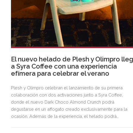
El nuevo helado de Plesh y Olimpro lle
a Syra Coffee con una experiencia
efímera para celebrar el verano
Plesh y Olimpro celebran el lanzamiento de su primera
colaboración con dos activaciones junto a Syra Coffee,
donde el nuevo Dark Choco Almond Crunch podrá
degustarse en un affogato creado exclusivamente para la
ocasión. Además de la experiencia, el helado podrá
adquirirse en edición limitada hasta el 15 de septiembre a
través de las webs de ambas marcas y en los puntos de