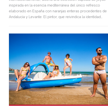
inspirada en la esencia mediterránea del único refresco
elaborado en España con naranjas enteras procedentes de
Andalucía y Levante. El pintor, que reivindica la identidad
andaluza desde una mirada contemporánea y global, se
inspira en la vegetación del patio andaluz —con guiños
también a la mitología clásica, en concreto al Jardín de las
Hespérides— para reinterpretar, desde el arte, el carácter
único de Schweppes Naranja.