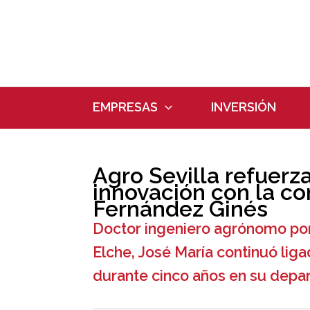
Ir
al
contenido
EMPRESAS
INVERSIÓN
Agro Sevilla refuerz
innovación con la co
Fernández Ginés
Doctor ingeniero agrónomo por
Elche, José María continuó lig
durante cinco años en su depa