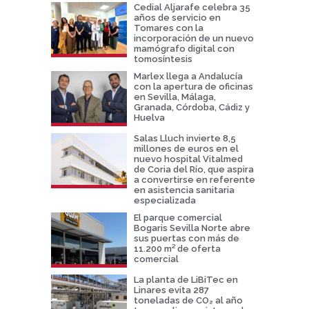
Cedial Aljarafe celebra 35
años de servicio en
Tomares con la
incorporación de un nuevo
mamógrafo digital con
tomosíntesis
Marlex llega a Andalucía
con la apertura de oficinas
en Sevilla, Málaga,
Granada, Córdoba, Cádiz y
Huelva
Salas Lluch invierte 8,5
millones de euros en el
nuevo hospital Vitalmed
de Coria del Río, que aspira
a convertirse en referente
en asistencia sanitaria
especializada
El parque comercial
Bogaris Sevilla Norte abre
sus puertas con más de
11.200 m² de oferta
comercial
La planta de LiBiTec en
Linares evita 287
toneladas de CO₂ al año