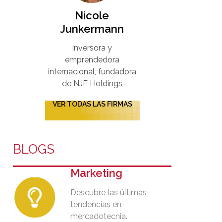
Nicole
Junkermann​
Inversora y
emprendedora
internacional, fundadora
de NJF Holdings
VER TODAS LAS FIRMAS
BLOGS
Marketing
Descubre las últimas
tendencias en
mercadotecnia.