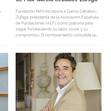
n
Fundación MAS incorpora a García Ceballos-
Zúñiga, presidenta de la Asociación Española
de Fundaciones (AEF), como patrona para
seguir fortaleciendo su labor social y su
compromiso. El nombramiento consolida la
apuesta de Fundación MAS por la generación
de impacto social alineado con los Objetivos
de Desarrollo Sostenible y el arraigo
territorial, tanto en Andalucía como en
Extremadura.