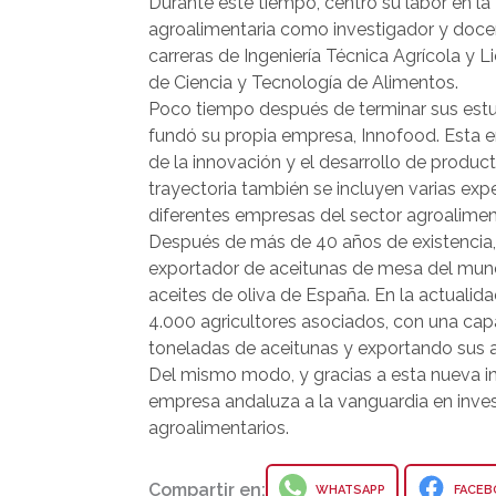
Durante este tiempo, centró su labor en la 
agroalimentaria como investigador y doce
carreras de Ingeniería Técnica Agrícola y L
de Ciencia y Tecnología de Alimentos.
Poco tiempo después de terminar sus estudi
fundó su propia empresa, Innofood. Esta e
de la innovación y el desarrollo de produc
trayectoria también se incluyen varias ex
diferentes empresas del sector agroalimen
Después de más de 40 años de existencia, 
exportador de aceitunas de mesa del mun
aceites de oliva de España. En la actualida
4.000 agricultores asociados, con una ca
toneladas de aceitunas y exportando sus 
Del mismo modo, y gracias a esta nueva in
empresa andaluza a la vanguardia en inves
agroalimentarios.
Compartir en:
WHATSAPP
FACEB