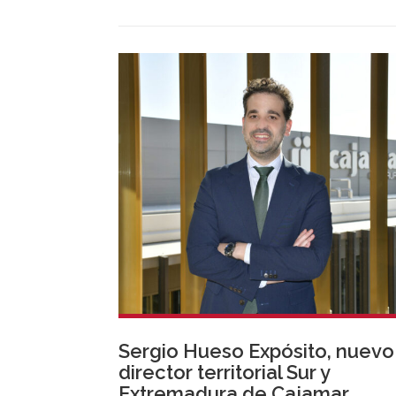
Medicina Familiar y Comunitaria, y ha
desarrollado su carrera profesional en
centros sanitarios tanto públicos como
privados.
Sergio Hueso Expósito, nuevo
director territorial Sur y
Extremadura de Cajamar