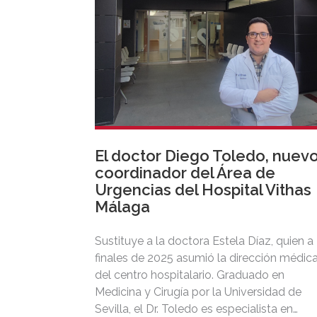
El doctor Diego Toledo, nuev
coordinador del Área de
Urgencias del Hospital Vithas
Málaga
Sustituye a la doctora Estela Díaz, quien a
finales de 2025 asumió la dirección médic
del centro hospitalario. Graduado en
Medicina y Cirugía por la Universidad de
Sevilla, el Dr. Toledo es especialista en