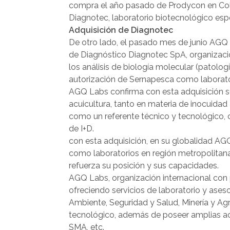
compra el año pasado de Prodycon en Col
Diagnotec, laboratorio biotecnológico espe
Adquisición de Diagnotec
De otro lado, el pasado mes de junio AGQ 
de Diagnóstico Diagnotec SpA, organizaci
los análisis de biología molecular (patolo
autorización de Sernapesca como laborato
AGQ Labs confirma con esta adquisición su
acuicultura, tanto en materia de inocuida
como un referente técnico y tecnológico, 
de I+D.
con esta adquisición, en su globalidad AGQ
como laboratorios en región metropolitana
refuerza su posición y sus capacidades.
AGQ Labs, organización internacional con p
ofreciendo servicios de laboratorio y aseso
Ambiente, Seguridad y Salud, Minería y Ag
tecnológico, además de poseer amplias acr
SMA, etc.