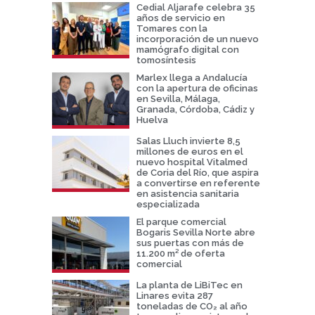
Cedial Aljarafe celebra 35
años de servicio en
Tomares con la
incorporación de un nuevo
mamógrafo digital con
tomosíntesis
Marlex llega a Andalucía
con la apertura de oficinas
en Sevilla, Málaga,
Granada, Córdoba, Cádiz y
Huelva
Salas Lluch invierte 8,5
millones de euros en el
nuevo hospital Vitalmed
de Coria del Río, que aspira
a convertirse en referente
en asistencia sanitaria
especializada
El parque comercial
Bogaris Sevilla Norte abre
sus puertas con más de
11.200 m² de oferta
comercial
La planta de LiBiTec en
Linares evita 287
toneladas de CO₂ al año