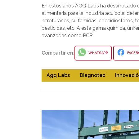
En estos años AGQ Labs ha desarrollado di
alimentaria para la industria acuícola: det
nitrofuranos, sulfamidas, coccidiostatos, t
pesticidas, etc. A esta gama química, unir
avanzadas como PCR.
Compartir en:
WHATSAPP
FACEB
Agq Labs
Diagnotec
Innovaci