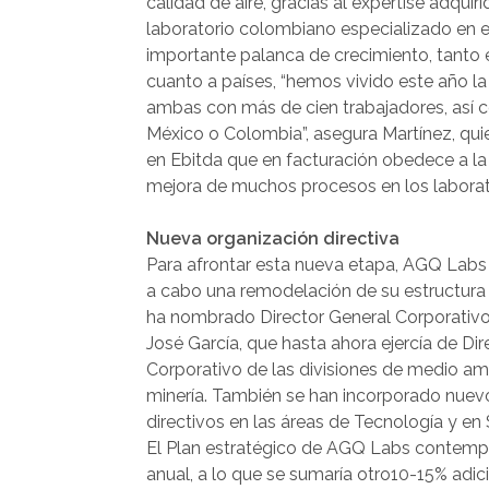
calidad de aire, gracias al expertise adqui
laboratorio colombiano especializado en es
importante palanca de crecimiento, tanto 
cuanto a países, “hemos vivido este año la
ambas con más de cien trabajadores, así
México o Colombia”, asegura Martínez, qu
en Ebitda que en facturación obedece a la 
mejora de muchos procesos en los laborato
Nueva organización directiva
Para afrontar esta nueva etapa, AGQ Labs
a cabo una remodelación de su estructura 
ha nombrado Director General Corporativ
José García, que hasta ahora ejercía de Dir
Corporativo de las divisiones de medio am
minería. También se han incorporado nuev
directivos en las áreas de Tecnología y en
El Plan estratégico de AGQ Labs contempl
anual, a lo que se sumaría otro10-15% adici