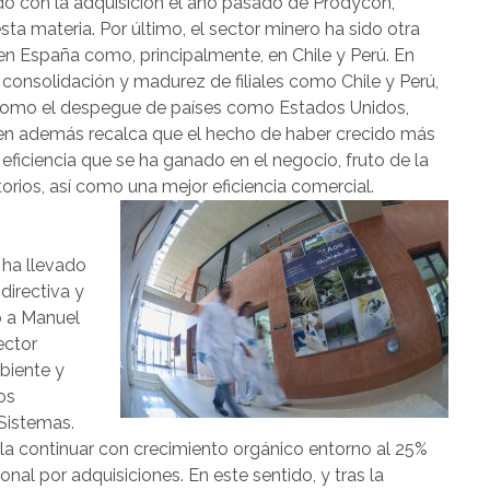
rido con la adquisición el año pasado de Prodycon,
ta materia. Por último, el sector minero ha sido otra
en España como, principalmente, en Chile y Perú. En
 consolidación y madurez de filiales como Chile y Perú,
 como el despegue de países como Estados Unidos,
ien además recalca que el hecho de haber crecido más
eficiencia que se ha ganado en el negocio, fruto de la
rios, así como una mejor eficiencia comercial.
 ha llevado
directiva y
o a Manuel
ector
biente y
os
 Sistemas.
a continuar con crecimiento orgánico entorno al 25%
onal por adquisiciones. En este sentido, y tras la