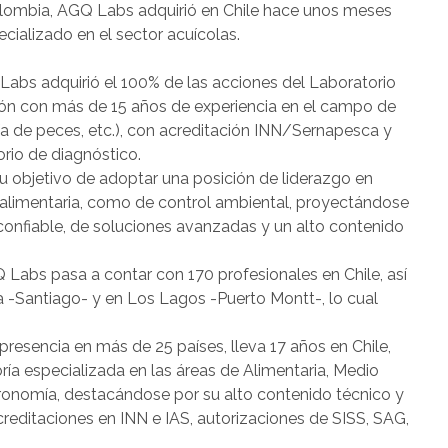
ombia, AGQ Labs adquirió en Chile hace unos meses
cializado en el sector acuícolas.
Labs adquirió el 100% de las acciones del Laboratorio
ón con más de 15 años de experiencia en el campo de
gía de peces, etc.), con acreditación INN/Sernapesca y
rio de diagnóstico.
 objetivo de adoptar una posición de liderazgo en
d alimentaria, como de control ambiental, proyectándose
confiable, de soluciones avanzadas y un alto contenido
 Labs pasa a contar con 170 profesionales en Chile, así
 -Santiago- y en Los Lagos -Puerto Montt-, lo cual
resencia en más de 25 países, lleva 17 años en Chile,
ría especializada en las áreas de Alimentaria, Medio
ronomía, destacándose por su alto contenido técnico y
editaciones en INN e IAS, autorizaciones de SISS, SAG,