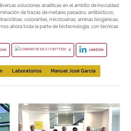
versas soluciones analíticas en el ámbito de inocuidad
erminación de trazas de metales pesados, antibióticos,
etraciclinas, colorantes, micotoxinas, aminas biogénicas,
emos ahora toda la parte de biotecnología, con técnicas
OOK
X
LINKEDIN
ón
Laboratorios
Manuel José García