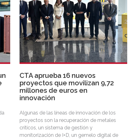
un
CTA aprueba 16 nuevos
e
proyectos que movilizan 9,72
millones de euros en
innovación
da
Algunas de las líneas de innovación de los
proyectos son la recuperación de metales
críticos, un sistema de gestión y
monitorización de I+D, un gemelo digital de