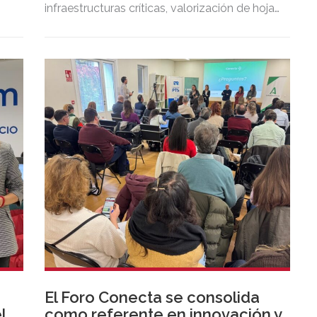
infraestructuras críticas, valorización de hojas
de olivo para bebidas funcionales,
medicamentos para enfermedades
asociadas al envejecimiento o terapias
regenerativas, entre muchas otras.
El Foro Conecta se consolida
l
como referente en innovación y