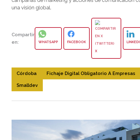
campañas de marketing y acciones de comunicación c
una visión global.
Compartir
en:
WHATSAPP
FACEBOOK
LINKED
X
Córdoba
Fichaje Digital Obligatorio A Empresas
Smalldev