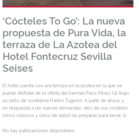
‘Cócteles To Go’: La nueva
propuesta de Pura Vida, la
terraza de La Azotea del
Hotel Fontecruz Sevilla
Seises
El hotel cuenta con una terraza en la azotea en la que se
puede disfrutar de la oferta del barman Paco Pérez Gil (bajo
su sello de coctelería Frank’s Tugurio). A partir de ahora, y
en respuesta a las nuevas demandas, diez de sus cócteles
(cinco clásicos y cinco de autor) se preparan para llevar, de
forma que puedan disfrutarse en casa como recién
servidos. Los cócteles (8 €) se presentan en unas cuidadas
No hay publicaciones disponibles.
botellas de cristal reciclables que pueden ser utilizadas