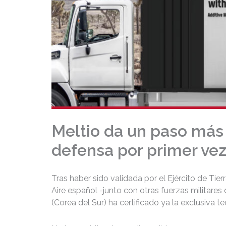
Meltio da un paso más 
defensa por primer vez
Tras haber sido validada por el Ejército de Tierr
Aire español -junto con otras fuerzas militares
(Corea del Sur) ha certificado ya la exclusiva t