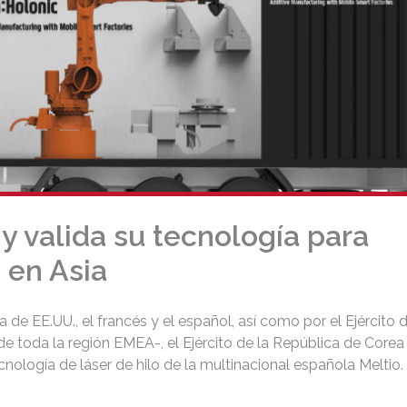
y valida su tecnología para
 en Asia
a de EE.UU., el francés y el español, así como por el Ejército d
 de toda la región EMEA-, el Ejército de la República de Corea
ecnología de láser de hilo de la multinacional española Meltio.